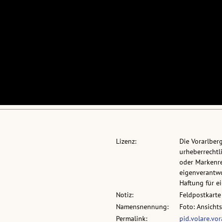
Lizenz:
Die Vorarlber
urheberrechtli
oder Markenre
eigenverantwo
Haftung für 
Notiz:
Feldpostkarte
Namensnennung:
Foto: Ansicht
Permalink:
pid.volare.vo