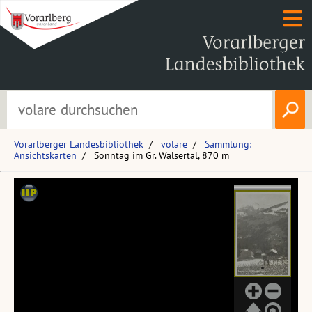
Vorarlberger Landesbibliothek
volare
Sammlung:
Ansichtskarten
Sonntag im Gr. Walsertal, 870 m