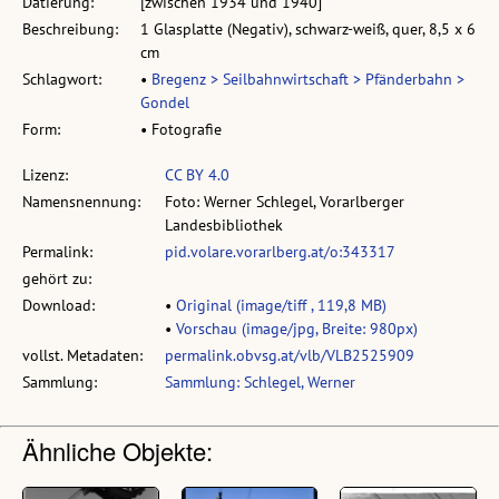
Datierung:
[zwischen 1934 und 1940]
Beschreibung:
1 Glasplatte (Negativ), schwarz-weiß, quer, 8,5 x 6
cm
Schlagwort:
•
Bregenz > Seilbahnwirtschaft > Pfänderbahn >
Gondel
Form:
• Fotografie
Lizenz:
CC BY 4.0
Namensnennung:
Foto: Werner Schlegel, Vorarlberger
Landesbibliothek
Permalink:
pid.volare.vorarlberg.at/o:343317
gehört zu:
Download:
•
Original (image/tiff , 119,8 MB)
•
Vorschau (image/jpg, Breite: 980px)
vollst. Metadaten:
permalink.obvsg.at/vlb/VLB2525909
Sammlung:
Sammlung: Schlegel, Werner
Ähnliche Objekte: