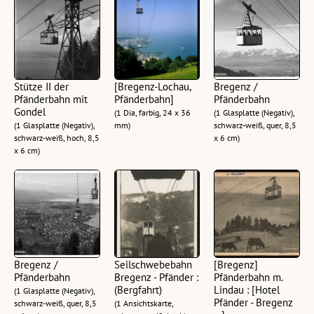
Stütze II der
[Bregenz-Lochau,
Bregenz /
Pfänderbahn mit
Pfänderbahn]
Pfänderbahn
Gondel
(1 Dia, farbig, 24 x 36
(1 Glasplatte (Negativ),
(1 Glasplatte (Negativ),
mm)
schwarz-weiß, quer, 8,5
schwarz-weiß, hoch, 8,5
x 6 cm)
x 6 cm)
Bregenz /
Seilschwebebahn
[Bregenz]
Pfänderbahn
Bregenz - Pfänder :
Pfänderbahn m.
(Bergfahrt)
Lindau : [Hotel
(1 Glasplatte (Negativ),
Pfänder - Bregenz
schwarz-weiß, quer, 8,5
(1 Ansichtskarte,