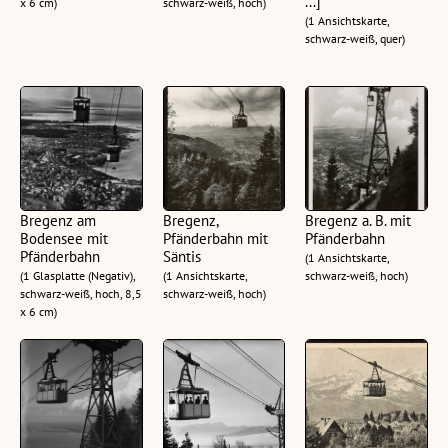
...]
x 6 cm)
schwarz-weiß, hoch)
(1 Ansichtskarte,
schwarz-weiß, quer)
Bregenz am
Bregenz,
Bregenz a. B. mit
Bodensee mit
Pfänderbahn mit
Pfänderbahn
Pfänderbahn
Säntis
(1 Ansichtskarte,
(1 Glasplatte (Negativ),
(1 Ansichtskarte,
schwarz-weiß, hoch)
schwarz-weiß, hoch, 8,5
schwarz-weiß, hoch)
x 6 cm)