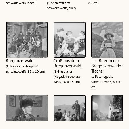
schwarz-weiß, hoch)
(1 Ansichtskarte,
x 6 cm)
schwarz-weiß, quer)
Bregenzerwald
Gruß aus dem
Ilse Beer in der
Bregenzerwald
Bregenzerwälder
(1 Glasplatte (Negativ),
Tracht
schwarz-weiß, 15 x 10 cm)
(1 Glasplatte
(Negativ), schwarz-
(1 Fotonegativ,
weiß, 10 x 15 cm)
schwarz-weiß, 6 x 6
cm)