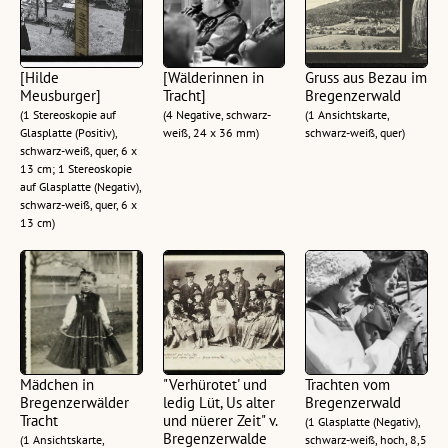
[Hilde
[Wälderinnen in
Gruss aus Bezau im
Meusburger]
Tracht]
Bregenzerwald
(1 Stereoskopie auf
(4 Negative, schwarz-
(1 Ansichtskarte,
Glasplatte (Positiv),
weiß, 24 x 36 mm)
schwarz-weiß, quer)
schwarz-weiß, quer, 6 x
13 cm; 1 Stereoskopie
auf Glasplatte (Negativ),
schwarz-weiß, quer, 6 x
13 cm)
Mädchen in
"Verhürotet' und
Trachten vom
Bregenzerwälder
ledig Lüt, Us alter
Bregenzerwald
Tracht
und nüerer Zeit" v.
(1 Glasplatte (Negativ),
Bregenzerwalde
(1 Ansichtskarte,
schwarz-weiß, hoch, 8,5