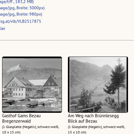
age/tiff , 183,2 MB)
age/jpg, Breite: 3000px)
age/jpg, Breite: 980px)
vsg.at/vlb/VLB2517875
ler
Gasthof Gams Bezau
Am Weg nach Brünnlesegg
Bregenzerwald
Blick auf Bezau
(1 Glasplatte (Negativ), schwarz-weiß,
(1 Glasplatte (Negativ), schwarz-weiß,
10 x 15 cm)
15 x 10 cm)