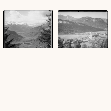
Blick auf Bezau
Bezau Vorarlberg
(1 Glasplatte (Negativ), schwarz-weiß,
(1 Glasplatte (Negativ), schwarz-weiß,
15 x 10 cm)
10 x 15 cm)