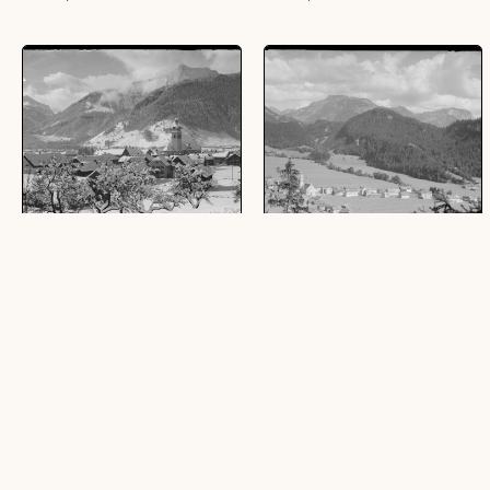
Bezau
Bezau
(1 Glasplatte (Negativ), schwarz-weiß,
(1 Glasplatte (Negativ), schwarz-weiß, 9
10 x 15 cm)
x 14 cm)