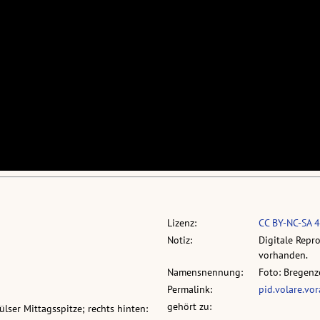
Lizenz:
CC BY-NC-SA 4
Notiz:
Digitale Repr
vorhanden.
Namensnennung:
Foto: Bregenz
Permalink:
pid.volare.vo
gehört zu:
lser Mittagsspitze; rechts hinten: