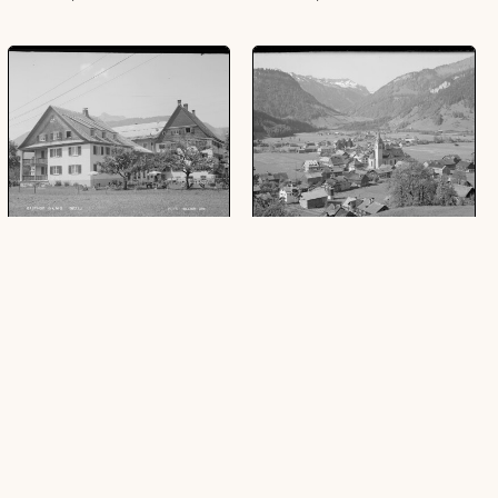
Gasthof Gams Bezau
Bezau Bregenzerwald
(1 Glasplatte (Negativ), schwarz-weiß,
(1 Glasplatte (Negativ), schwarz-weiß,
13 x 18 cm)
10 x 15 cm)