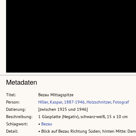
Metadaten
Titel:
Bezau Mittagspitze
Person:
Hiller, Kaspar, 1887-1946, Holzschnitzer, Fotograf
Datierung:
[zwischen 1925 und 1946]
Beschreibung:
1 Glasplatte (Negativ), schwarz-weiß, 15 x 10 cm
Schlagwort:
•
Bezau
Detail:
• Blick auf Bezau Richtung Süden; hinten Mitte: Damü