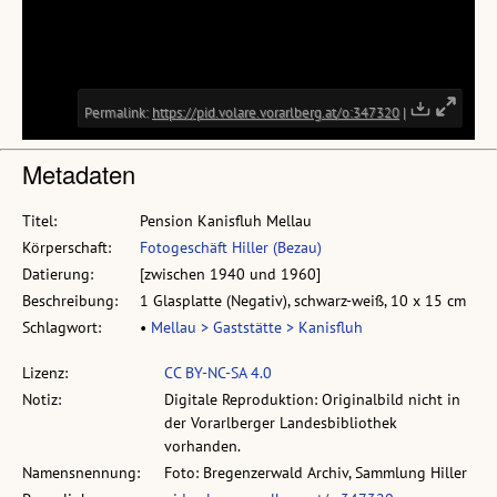
Metadaten
Titel:
Pension Kanisfluh Mellau
Körperschaft:
Fotogeschäft Hiller (Bezau)
Datierung:
[zwischen 1940 und 1960]
Beschreibung:
1 Glasplatte (Negativ), schwarz-weiß, 10 x 15 cm
Schlagwort:
•
Mellau > Gaststätte > Kanisfluh
Lizenz:
CC BY-NC-SA 4.0
Notiz:
Digitale Reproduktion: Originalbild nicht in
der Vorarlberger Landesbibliothek
vorhanden.
Namensnennung:
Foto: Bregenzerwald Archiv, Sammlung Hiller