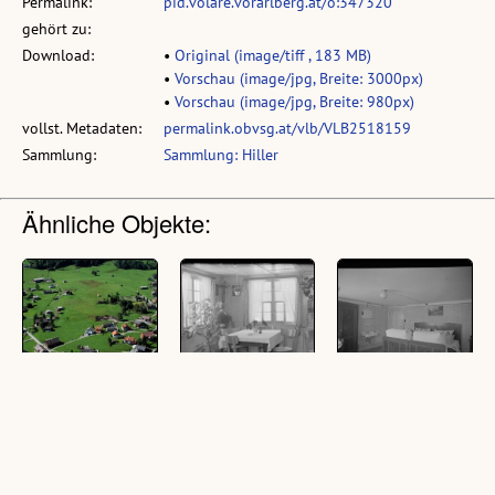
Permalink:
pid.volare.vorarlberg.at/o:347320
gehört zu:
Download:
•
Original (image/tiff , 183 MB)
•
Vorschau (image/jpg, Breite: 3000px)
•
Vorschau (image/jpg, Breite: 980px)
vollst. Metadaten:
permalink.obvsg.at/vlb/VLB2518159
Sammlung:
Sammlung: Hiller
Ähnliche Objekte:
[Mellau, Hotel
Pension Kanisfluh
Pension
Kanisfluh]
Mellau
Bischofberger
Mellau
(1 Schrägluftbild, farbig,
(1 Glasplatte (Negativ),
quer)
schwarz-weiß, 10 x 15
(1 Glasplatte (Negativ),
cm)
schwarz-weiß, 13 x 18