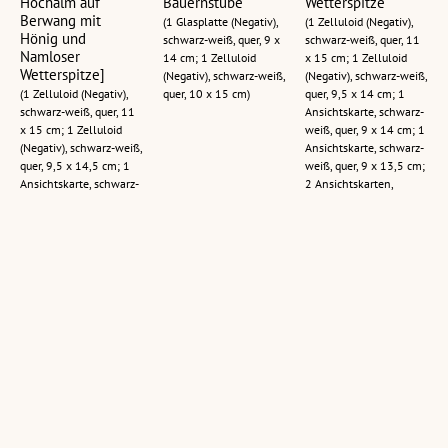
Hochalm auf
Bauernstube
Wetterspitze
Berwang mit
(1 Glasplatte (Negativ),
(1 Zelluloid (Negativ),
Hönig und
schwarz-weiß, quer, 9 x
schwarz-weiß, quer, 11
Namloser
14 cm; 1 Zelluloid
x 15 cm; 1 Zelluloid
Wetterspitze]
(Negativ), schwarz-weiß,
(Negativ), schwarz-weiß,
(1 Zelluloid (Negativ),
quer, 10 x 15 cm)
quer, 9,5 x 14 cm; 1
schwarz-weiß, quer, 11
Ansichtskarte, schwarz-
x 15 cm; 1 Zelluloid
weiß, quer, 9 x 14 cm; 1
(Negativ), schwarz-weiß,
Ansichtskarte, schwarz-
quer, 9,5 x 14,5 cm; 1
weiß, quer, 9 x 13,5 cm;
Ansichtskarte, schwarz-
2 Ansichtskarten,
weiß, quer, 9 x 14 cm; 1
schwarz-weiß, quer,
Ansichtskarte, schwarz-
10,5 x 15 cm)
weiß, quer, 8,5 x 14 cm;
2 Ansichtskarten,
schwarz-weiß, quer,
10,5 x 14,5 cm)