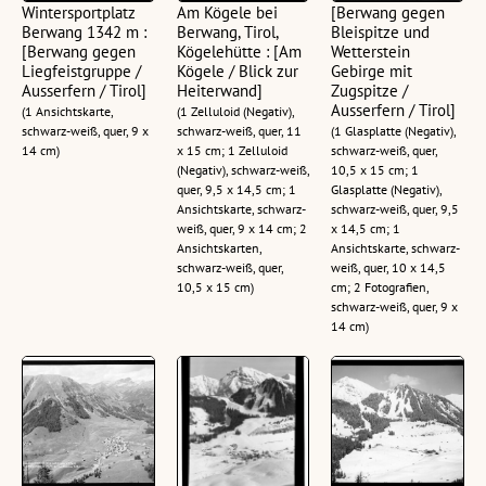
Wintersportplatz
Am Kögele bei
[Berwang gegen
Berwang 1342 m :
Berwang, Tirol,
Bleispitze und
[Berwang gegen
Kögelehütte : [Am
Wetterstein
Liegfeistgruppe /
Kögele / Blick zur
Gebirge mit
Ausserfern / Tirol]
Heiterwand]
Zugspitze /
Ausserfern / Tirol]
(1 Ansichtskarte,
(1 Zelluloid (Negativ),
schwarz-weiß, quer, 9 x
schwarz-weiß, quer, 11
(1 Glasplatte (Negativ),
14 cm)
x 15 cm; 1 Zelluloid
schwarz-weiß, quer,
(Negativ), schwarz-weiß,
10,5 x 15 cm; 1
quer, 9,5 x 14,5 cm; 1
Glasplatte (Negativ),
Ansichtskarte, schwarz-
schwarz-weiß, quer, 9,5
weiß, quer, 9 x 14 cm; 2
x 14,5 cm; 1
Ansichtskarten,
Ansichtskarte, schwarz-
schwarz-weiß, quer,
weiß, quer, 10 x 14,5
10,5 x 15 cm)
cm; 2 Fotografien,
schwarz-weiß, quer, 9 x
14 cm)