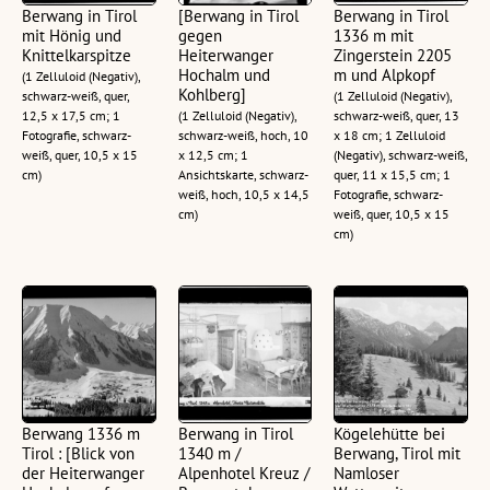
Berwang in Tirol
[Berwang in Tirol
Berwang in Tirol
mit Hönig und
gegen
1336 m mit
Knittelkarspitze
Heiterwanger
Zingerstein 2205
Hochalm und
m und Alpkopf
(1 Zelluloid (Negativ),
Kohlberg]
schwarz-weiß, quer,
(1 Zelluloid (Negativ),
12,5 x 17,5 cm; 1
(1 Zelluloid (Negativ),
schwarz-weiß, quer, 13
Fotografie, schwarz-
schwarz-weiß, hoch, 10
x 18 cm; 1 Zelluloid
weiß, quer, 10,5 x 15
x 12,5 cm; 1
(Negativ), schwarz-weiß,
cm)
Ansichtskarte, schwarz-
quer, 11 x 15,5 cm; 1
weiß, hoch, 10,5 x 14,5
Fotografie, schwarz-
cm)
weiß, quer, 10,5 x 15
cm)
Berwang 1336 m
Berwang in Tirol
Kögelehütte bei
Tirol : [Blick von
1340 m /
Berwang, Tirol mit
der Heiterwanger
Alpenhotel Kreuz /
Namloser