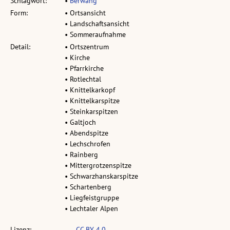
Schlagwort:
•
Berwang
Form:
• Ortsansicht
• Landschaftsansicht
• Sommeraufnahme
Detail:
• Ortszentrum
• Kirche
• Pfarrkirche
• Rotlechtal
• Knittelkarkopf
• Knittelkarspitze
• Steinkarspitzen
• Galtjoch
• Abendspitze
• Lechschrofen
• Rainberg
• Mittergrotzenspitze
• Schwarzhanskarspitze
• Schartenberg
• Liegfeistgruppe
• Lechtaler Alpen
Lizenz:
CC BY 4.0