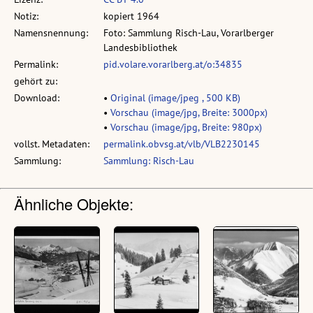
Notiz:
kopiert 1964
Namensnennung:
Foto: Sammlung Risch-Lau, Vorarlberger
Landesbibliothek
Permalink:
pid.volare.vorarlberg.at/o:34835
gehört zu:
Download:
•
Original (image/jpeg , 500 KB)
•
Vorschau (image/jpg, Breite: 3000px)
•
Vorschau (image/jpg, Breite: 980px)
vollst. Metadaten:
permalink.obvsg.at/vlb/VLB2230145
Sammlung:
Sammlung: Risch-Lau
Ähnliche Objekte: