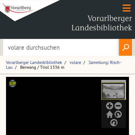
Vorarlberger Landesbibliothek
volare
Sammlung: Risch-
Lau
Berwang / Tirol 1336 m