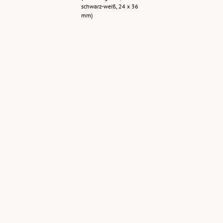
schwarz-weiß, 24 x 36
mm)
Weltenbummler
Bahnhof Bregenz
[Alte Plakatwand
vor dem Bregenzer
am Bregenzer
(3 Fotonegative,
Bahnhof
Bahnhof]
schwarz-weiß, 24 x 36
(4 Fotonegative,
mm)
(1 Negativ, schwarz-
schwarz-weiß, 24 x 36
weiß, 24 x 36 mm)
mm)