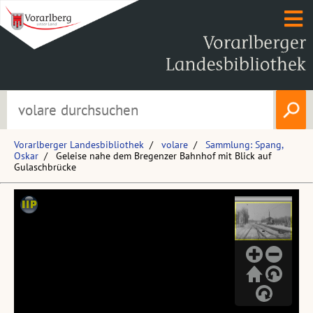
Vorarlberger Landesbibliothek
volare
Sammlung: Spang,
Oskar
Geleise nahe dem Bregenzer Bahnhof mit Blick auf
Gulaschbrücke