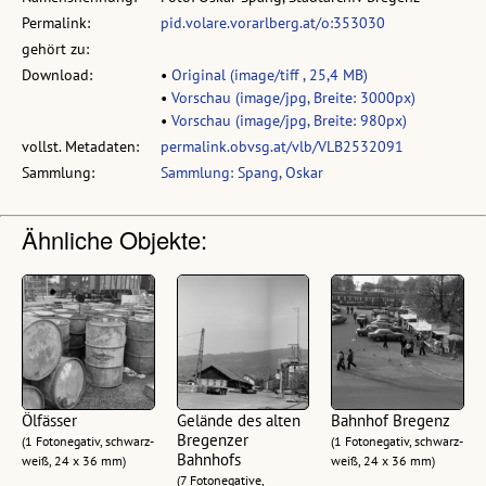
Permalink:
pid.volare.vorarlberg.at/o:353030
gehört zu:
Download:
•
Original (image/tiff , 25,4 MB)
•
Vorschau (image/jpg, Breite: 3000px)
•
Vorschau (image/jpg, Breite: 980px)
vollst. Metadaten:
permalink.obvsg.at/vlb/VLB2532091
Sammlung:
Sammlung: Spang, Oskar
Ähnliche Objekte:
Ölfässer
Gelände des alten
Bahnhof Bregenz
Bregenzer
(1 Fotonegativ, schwarz-
(1 Fotonegativ, schwarz-
Bahnhofs
weiß, 24 x 36 mm)
weiß, 24 x 36 mm)
(7 Fotonegative,