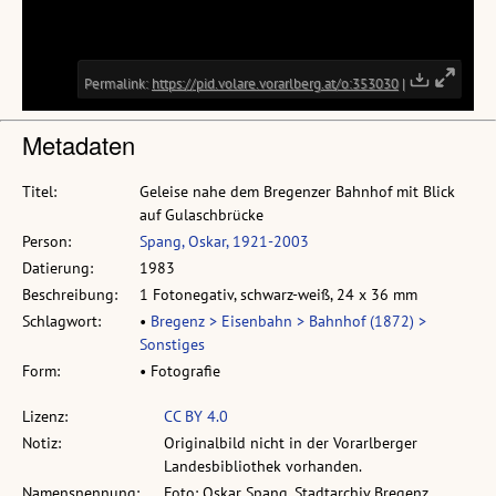
Metadaten
Titel:
Geleise nahe dem Bregenzer Bahnhof mit Blick
auf Gulaschbrücke
Person:
Spang, Oskar, 1921-2003
Datierung:
1983
Beschreibung:
1 Fotonegativ, schwarz-weiß, 24 x 36 mm
Schlagwort:
•
Bregenz > Eisenbahn > Bahnhof (1872) >
Sonstiges
Form:
• Fotografie
Lizenz:
CC BY 4.0
Notiz:
Originalbild nicht in der Vorarlberger
Landesbibliothek vorhanden.
Namensnennung:
Foto: Oskar Spang, Stadtarchiv Bregenz