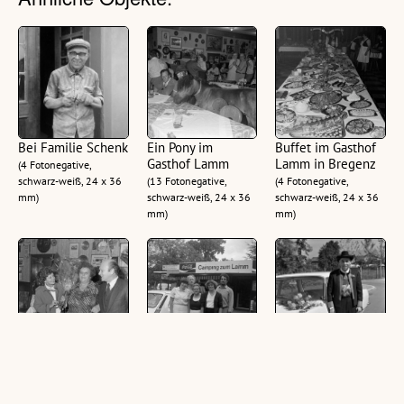
Bei Familie Schenk
Ein Pony im
Buffet im Gasthof
Gasthof Lamm
Lamm in Bregenz
(4 Fotonegative,
schwarz-weiß, 24 x 36
(13 Fotonegative,
(4 Fotonegative,
mm)
schwarz-weiß, 24 x 36
schwarz-weiß, 24 x 36
mm)
mm)
Sechzigster
Veranstaltung
Peter Schenk in
Geburtstag von
beim dem
Südtiroler Tracht
Vefi Schenk
Grillstand Camping
(4 Fotonegative,