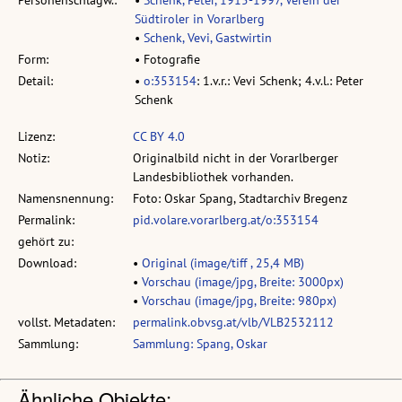
Südtiroler in Vorarlberg
•
Schenk, Vevi, Gastwirtin
Form:
• Fotografie
Detail:
•
o:353154
: 1.v.r.: Vevi Schenk; 4.v.l.: Peter
Schenk
Lizenz:
CC BY 4.0
Notiz:
Originalbild nicht in der Vorarlberger
Landesbibliothek vorhanden.
Namensnennung:
Foto: Oskar Spang, Stadtarchiv Bregenz
Permalink:
pid.volare.vorarlberg.at/o:353154
gehört zu:
Download:
•
Original (image/tiff , 25,4 MB)
•
Vorschau (image/jpg, Breite: 3000px)
•
Vorschau (image/jpg, Breite: 980px)
vollst. Metadaten:
permalink.obvsg.at/vlb/VLB2532112
Sammlung:
Sammlung: Spang, Oskar
Ähnliche Objekte: