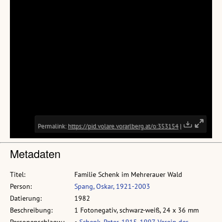
Metadaten
Titel:
Familie Schenk im Mehrerauer Wald
Person:
Spang, Oskar, 1921-2003
Datierung:
1982
Beschreibung:
1 Fotonegativ, schwarz-weiß, 24 x 36 mm
Personenschlagw.:
•
Schenk, Peter, 1915-1997, Verein der