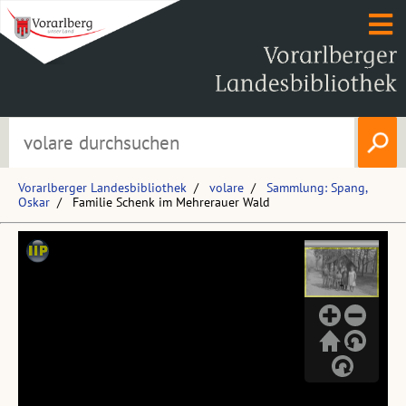
Vorarlberger Landesbibliothek
volare
Sammlung: Spang,
Oskar
Familie Schenk im Mehrerauer Wald