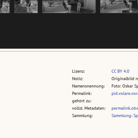
Lizenz:
CC BY 4.0
Notiz:
Originalbild 
Namensnennung:
Foto: Oskar S
Permalink:
pid.volare.vo
gehört zu:
vollst. Metadaten:
permalink.ob
Sammlung:
Sammlung: Sp