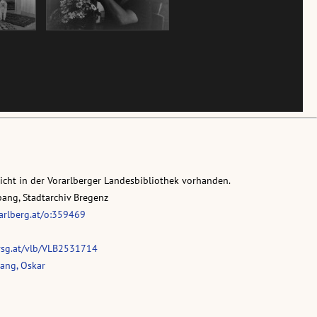
nicht in der Vorarlberger Landesbibliothek vorhanden.
pang, Stadtarchiv Bregenz
rarlberg.at/o:359469
vsg.at/vlb/VLB2531714
ang, Oskar