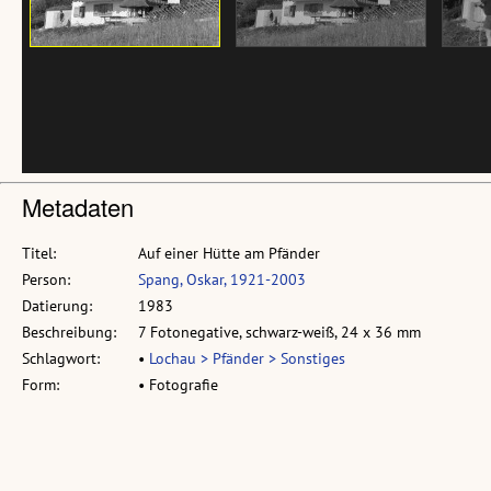
Metadaten
Titel:
Auf einer Hütte am Pfänder
Person:
Spang, Oskar, 1921-2003
Datierung:
1983
Beschreibung:
7 Fotonegative, schwarz-weiß, 24 x 36 mm
Schlagwort:
•
Lochau > Pfänder > Sonstiges
Form:
• Fotografie