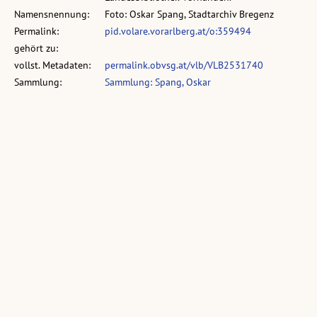
Namensnennung:
Foto: Oskar Spang, Stadtarchiv Bregenz
Permalink:
pid.volare.vorarlberg.at/o:359494
gehört zu:
vollst. Metadaten:
permalink.obvsg.at/vlb/VLB2531740
Sammlung:
Sammlung: Spang, Oskar
Ähnliche Objekte:
Löscharbeiten am
Brand im
alten Bregenzer
Bregenzer
Bahnhof
Bahnhof
(11 Fotonegative,
(8 Fotonegative,
schwarz-weiß, 24 x 36
schwarz-weiß, 24 x 36