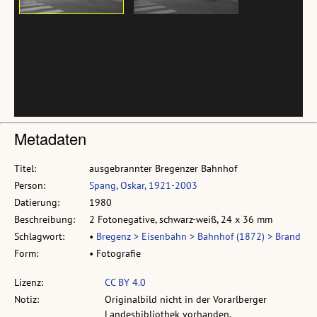
Metadaten
Titel:
ausgebrannter Bregenzer Bahnhof
Person:
Spang, Oskar, 1921-2003
Datierung:
1980
Beschreibung:
2 Fotonegative, schwarz-weiß, 24 x 36 mm
Schlagwort:
•
Bregenz > Eisenbahn > Bahnhof (1872) > Brand
Form:
• Fotografie
Lizenz:
CC BY 4.0
Notiz:
Originalbild nicht in der Vorarlberger
Landesbibliothek vorhanden.