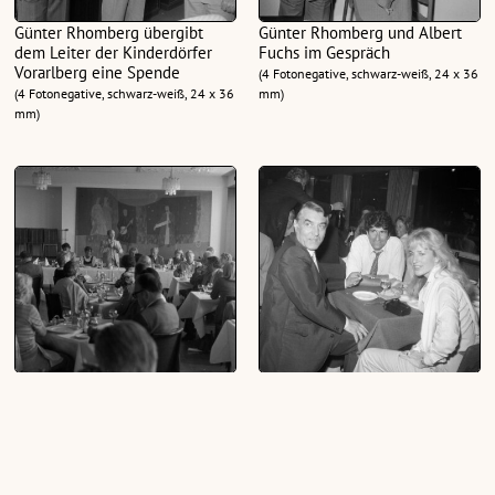
Günter Rhomberg übergibt
Günter Rhomberg und Albert
dem Leiter der Kinderdörfer
Fuchs im Gespräch
Vorarlberg eine Spende
(4 Fotonegative, schwarz-weiß, 24 x 36
(4 Fotonegative, schwarz-weiß, 24 x 36
mm)
mm)
Festessen mit Bürgermeister
Ausfahrt auf dem Bodensee im
Fritz Mayer im Rahmen der
Rahmen der Festspiele mit der
Festspiele
Besetzung von "West Side
Story"
(4 Fotonegative, schwarz-weiß, 24 x 36
mm)
(66 Fotonegative, schwarz-weiß, 24 x
36 mm)