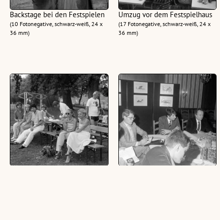
Backstage bei den Festspielen
Umzug vor dem Festspielhaus
(10 Fotonegative, schwarz-weiß, 24 x
(17 Fotonegative, schwarz-weiß, 24 x
36 mm)
36 mm)
Hobby-Fußballspiel mit
Sitzung des Festspielkomitees
Dagmar Koller als Ehrengast
(16 Fotonegative, schwarz-weiß, 24 x
(13 Fotonegative, schwarz-weiß, 24 x
36 mm)
36 mm)