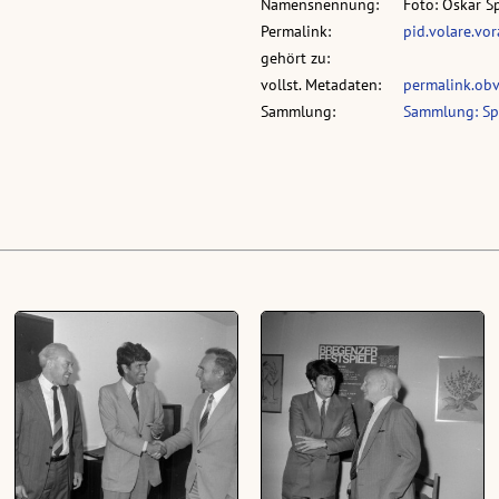
Namensnennung:
Foto: Oskar S
Permalink:
pid.volare.vo
gehört zu:
vollst. Metadaten:
permalink.ob
Sammlung:
Sammlung: Sp