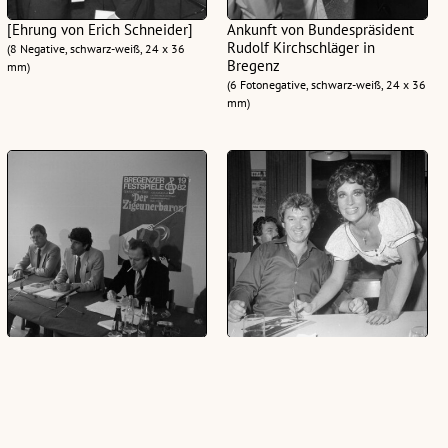
[Ehrung von Erich Schneider]
Ankunft von Bundespräsident
Rudolf Kirchschläger in
(8 Negative, schwarz-weiß, 24 x 36
Bregenz
mm)
(6 Fotonegative, schwarz-weiß, 24 x 36
mm)
Pressekonferenz der Festspiele
Aftershow-Party nach einer
Aufführung von "West Side
(24 Fotonegative, schwarz-weiß, 24 x
Story"
36 mm)
(8 Fotonegative, schwarz-weiß, 24 x 36
mm)