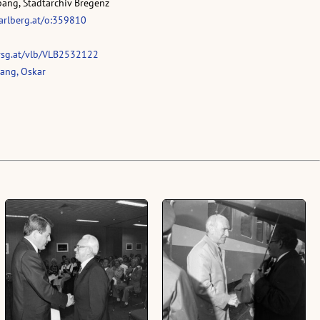
pang, Stadtarchiv Bregenz
rarlberg.at/o:359810
vsg.at/vlb/VLB2532122
ang, Oskar