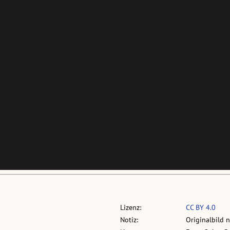
Lizenz:
CC BY 4.0
Notiz:
Originalbild 