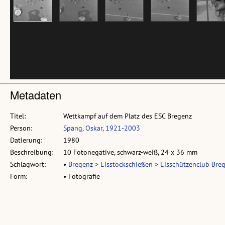
Metadaten
Titel:
Wettkampf auf dem Platz des ESC Bregenz
Person:
Spang, Oskar, 1921-2003
Datierung:
1980
Beschreibung:
10 Fotonegative, schwarz-weiß, 24 x 36 mm
Schlagwort:
•
Bregenz > Eisstockschießen > Eisschützenclub Bre
Form:
• Fotografie