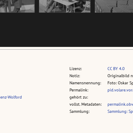
Lizenz:
CC BY 4.0
Notiz:
Originalbild 
Namensnennung:
Foto: Oskar S
Permalink:
pid.volare.vo
genz-Wolford
gehört zu:
vollst. Metadaten:
permalink.ob
Sammlung:
Sammlung: Sp