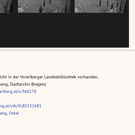
nicht in der Vorarlberger Landesbibliothek vorhanden.
pang, Stadtarchiv Bregenz
rarlberg.at/o:360270
vsg.at/vlb/VLB2532681
ang, Oskar