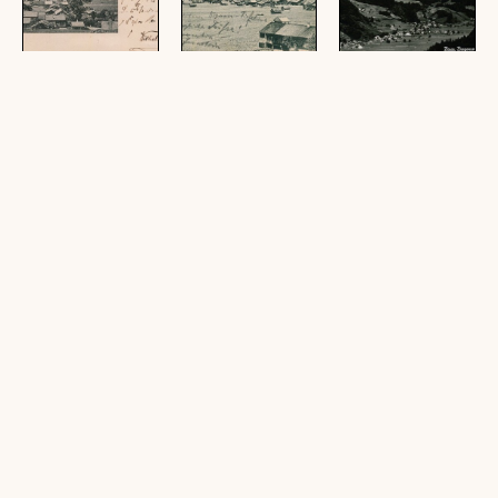
Gruss aus Bizau,
Bizau :
Bizau,
Bregenzerwald :
[Correspondenz-
Bregenzerwald
[Correspondenz-
Karte ...]
(1 Ansichtskarte,
Karte ...]
(1 Ansichtskarte, farbig,
schwarz-weiß, quer)
(1 Ansichtskarte, farbig,
quer)
quer)
Bizau im
Bizau : Schnepfegg
Bizau,
Bregenzerwald
u. Canisfluh
Bregenzerwald
(1 Ansichtskarte,
(1 Ansichtskarte,
(1 Ansichtskarte,
schwarz-weiß, quer)
schwarz-weiß, quer)
schwarz-weiß, quer,
10,5 x 15 cm; 1
Negativ, schwarz-weiß,