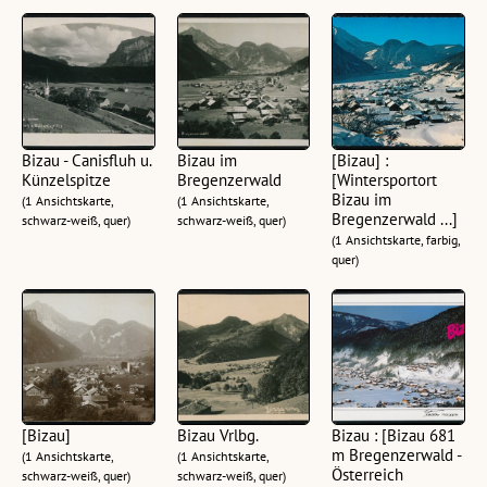
Bizau - Canisfluh u.
Bizau im
[Bizau] :
Künzelspitze
Bregenzerwald
[Wintersportort
Bizau im
(1 Ansichtskarte,
(1 Ansichtskarte,
Bregenzerwald ...]
schwarz-weiß, quer)
schwarz-weiß, quer)
(1 Ansichtskarte, farbig,
quer)
[Bizau]
Bizau Vrlbg.
Bizau : [Bizau 681
m Bregenzerwald -
(1 Ansichtskarte,
(1 Ansichtskarte,
Österreich
schwarz-weiß, quer)
schwarz-weiß, quer)