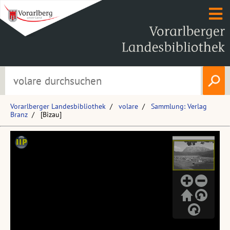
Vorarlberger Landesbibliothek
volare
Sammlung: Verlag
Branz
[Bizau]