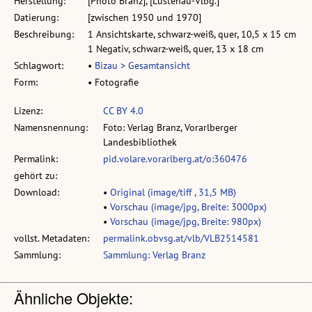
Herstellung:
[Photo Branz], [Lustenau-Vlbg.]
Datierung:
[zwischen 1950 und 1970]
Beschreibung:
1 Ansichtskarte, schwarz-weiß, quer, 10,5 x 15 cm
1 Negativ, schwarz-weiß, quer, 13 x 18 cm
Schlagwort:
•
Bizau > Gesamtansicht
Form:
• Fotografie
Lizenz:
CC BY 4.0
Namensnennung:
Foto: Verlag Branz, Vorarlberger
Landesbibliothek
Permalink:
pid.volare.vorarlberg.at/o:360476
gehört zu:
Download:
•
Original (image/tiff , 31,5 MB)
•
Vorschau (image/jpg, Breite: 3000px)
•
Vorschau (image/jpg, Breite: 980px)
vollst. Metadaten:
permalink.obvsg.at/vlb/VLB2514581
Sammlung:
Sammlung: Verlag Branz
Ähnliche Objekte: