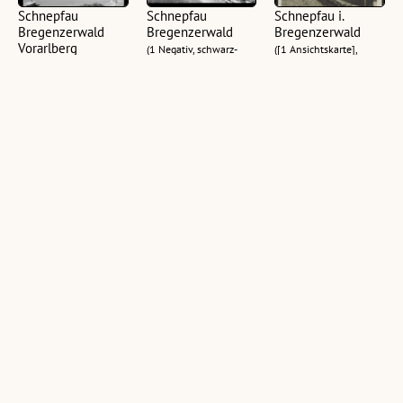
Schnepfau
Schnepfau
Schnepfau i.
Bregenzerwald
Bregenzerwald
Bregenzerwald
Vorarlberg
(1 Negativ, schwarz-
([1 Ansichtskarte],
(1 Ansichtskarte,
weiß, quer, 13 x 18 cm)
schwarz-weiß, hoch)
schwarz-weiß, hoch,
10,5 x 15 cm; 1
Negativ, schwarz-weiß,
hoch, 13 x 18 cm)
Schnepfau im
Schnepfau-
Schnepfau mit
Bregenzerwald
Kanisfluh-
Kanisfluh 2047 m,
Bregenzerwald
Bregenzerwald :
([1 Ansichtskarte],
[Postkarte ...]
farbig, hoch)
([1 Ansichtskarte],
schwarz-weiß, hoch)
([1 Ansichtskarte],
farbig, quer)