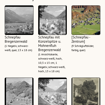
Schnepfau
Schnepfau mit
[Schnepfau -
Bregenzerwald
Künzelspitze u.
Zentrum]
Mohnenfluh
(1 Negativ, schwarz-
(9 Schrägluftbilder,
Bregenzerwald
weiß, quer, 13 x 18 cm)
farbig, quer)
(1 Ansichtskarte,
schwarz-weiß, hoch,
10,5 x 15 cm; 1
Negativ, schwarz-weiß,
hoch, 13 x 18 cm)