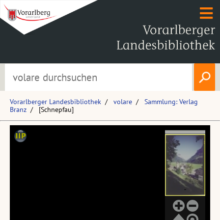
Vorarlberger Landesbibliothek
volare
Sammlung: Verlag
Branz
[Schnepfau]