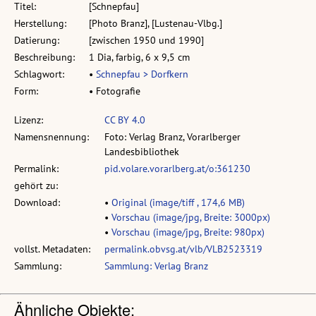
Titel:
[Schnepfau]
Herstellung:
[Photo Branz], [Lustenau-Vlbg.]
Datierung:
[zwischen 1950 und 1990]
Beschreibung:
1 Dia, farbig, 6 x 9,5 cm
Schlagwort:
•
Schnepfau > Dorfkern
Form:
• Fotografie
Lizenz:
CC BY 4.0
Namensnennung:
Foto: Verlag Branz, Vorarlberger
Landesbibliothek
Permalink:
pid.volare.vorarlberg.at/o:361230
gehört zu:
Download:
•
Original (image/tiff , 174,6 MB)
•
Vorschau (image/jpg, Breite: 3000px)
•
Vorschau (image/jpg, Breite: 980px)
vollst. Metadaten:
permalink.obvsg.at/vlb/VLB2523319
Sammlung:
Sammlung: Verlag Branz
Ähnliche Objekte: