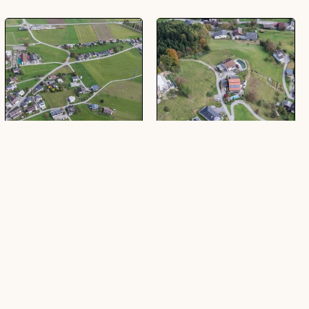
[Nenzing - Beschling,
[Nenzing - Beschling,
Dorfstraße]
Bodawingert]
(1 Schrägluftbild, farbig, quer)
(2 Schrägluftbilder, farbig, quer)