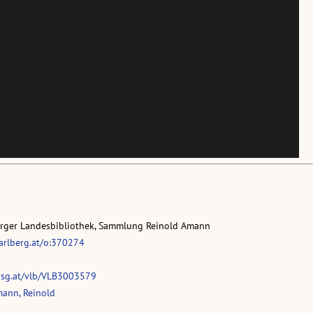
erger Landesbibliothek, Sammlung Reinold Amann
rarlberg.at/o:370274
vsg.at/vlb/VLB3003579
ann, Reinold