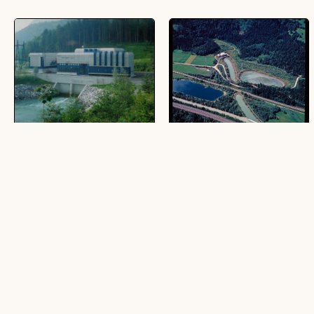
Krafthaus, Ausgleichsbecken
Walgaukraftwerk Illwerke - Flug
(1 Fotografie, farbig, 25 x 20cm)
(3 Dias, farbig, 6 x 6 cm)