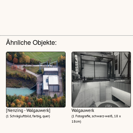
Ähnliche Objekte:
[Nenzing - Walgauwerk]
Walgauwerk
(1 Schrägluftbild, farbig, quer)
(1 Fotografie, schwarz-weiß, 18 x
18cm)