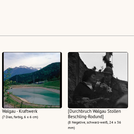
Walgau - Kraftwerk
[Durchbruch Walgau Stollen
Beschling-Rodund]
(7 Dias, farbig, 6 x 6 cm)
(8 Negative, schwarz-weiß, 24 x 36
mm)