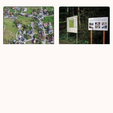
[Nenzing - Beschling,
[Waldlehrpfad Nenzing-Galina]
Turgelweg, Kirchweg,
(1 Dia, farbig, 24 x 36 mm)
Burggasse]
(1 Schrägluftbild, farbig, quer)