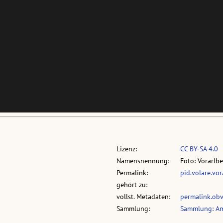
Lizenz:
CC BY-SA 4.0
Namensnennung:
Foto: Vorarlb
Permalink:
pid.volare.vo
gehört zu:
vollst. Metadaten:
permalink.ob
Sammlung:
Sammlung: Am