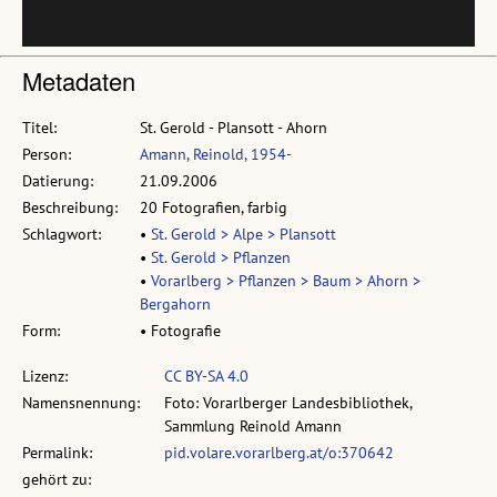
Metadaten
Titel:
St. Gerold - Plansott - Ahorn
Person:
Amann, Reinold, 1954-
Datierung:
21.09.2006
Beschreibung:
20 Fotografien, farbig
Schlagwort:
•
St. Gerold > Alpe > Plansott
•
St. Gerold > Pflanzen
•
Vorarlberg > Pflanzen > Baum > Ahorn >
Bergahorn
Form:
• Fotografie
Lizenz:
CC BY-SA 4.0
Namensnennung:
Foto: Vorarlberger Landesbibliothek,
Sammlung Reinold Amann
Permalink:
pid.volare.vorarlberg.at/o:370642
gehört zu: