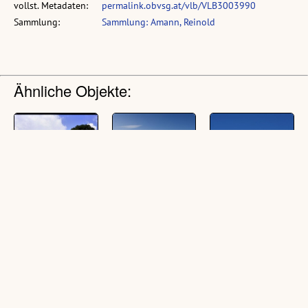
vollst. Metadaten:
permalink.obvsg.at/vlb/VLB3003990
Sammlung:
Sammlung: Amann, Reinold
Ähnliche Objekte:
[Raggal, Bergahorn
St Gerold - Plansott
St. Gerold -
Marul-Unter den
Plansott
(5 Fotografien, farbig)
Buchen]
(14 Fotografien, farbig)
(1 Dia, farbig, 24 x 36
mm)