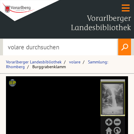
Vorarlberger Landesbibliothek
volare
Sammlung:
Rhomberg
Burggrabenklamm