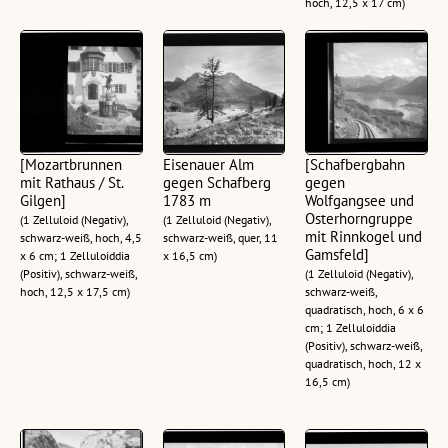
hoch, 12,5 x 17 cm)
[Mozartbrunnen
Eisenauer Alm
[Schafbergbahn
mit Rathaus / St.
gegen Schafberg
gegen
Gilgen]
1783 m
Wolfgangsee und
Osterhorngruppe
(1 Zelluloid (Negativ),
(1 Zelluloid (Negativ),
mit Rinnkogel und
schwarz-weiß, hoch, 4,5
schwarz-weiß, quer, 11
Gamsfeld]
x 6 cm; 1 Zelluloiddia
x 16,5 cm)
(Positiv), schwarz-weiß,
(1 Zelluloid (Negativ),
hoch, 12,5 x 17,5 cm)
schwarz-weiß,
quadratisch, hoch, 6 x 6
cm; 1 Zelluloiddia
(Positiv), schwarz-weiß,
quadratisch, hoch, 12 x
16,5 cm)