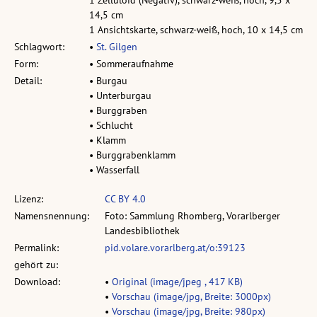
1 Zelluloid (Negativ), schwarz-weiß, hoch, 9,5 x
14,5 cm
1 Ansichtskarte, schwarz-weiß, hoch, 10 x 14,5 cm
Schlagwort:
•
St. Gilgen
Form:
• Sommeraufnahme
Detail:
• Burgau
• Unterburgau
• Burggraben
• Schlucht
• Klamm
• Burggrabenklamm
• Wasserfall
Lizenz:
CC BY 4.0
Namensnennung:
Foto: Sammlung Rhomberg, Vorarlberger
Landesbibliothek
Permalink:
pid.volare.vorarlberg.at/o:39123
gehört zu:
Download:
•
Original (image/jpeg , 417 KB)
•
Vorschau (image/jpg, Breite: 3000px)
•
Vorschau (image/jpg, Breite: 980px)