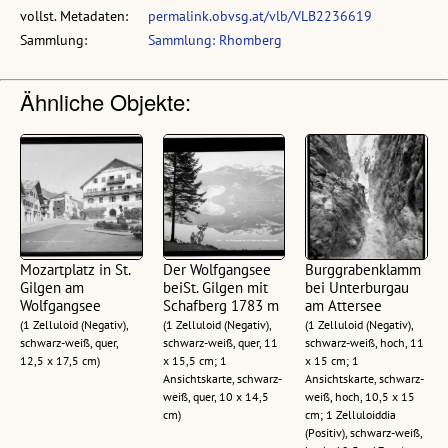
vollst. Metadaten:
permalink.obvsg.at/vlb/VLB2236619
Sammlung:
Sammlung: Rhomberg
Ähnliche Objekte:
Mozartplatz in St.
Der Wolfgangsee
Burggrabenklamm
Gilgen am
beiSt. Gilgen mit
bei Unterburgau
Wolfgangsee
Schafberg 1783 m
am Attersee
(1 Zelluloid (Negativ),
(1 Zelluloid (Negativ),
(1 Zelluloid (Negativ),
schwarz-weiß, quer,
schwarz-weiß, quer, 11
schwarz-weiß, hoch, 11
12,5 x 17,5 cm)
x 15,5 cm; 1
x 15 cm; 1
Ansichtskarte, schwarz-
Ansichtskarte, schwarz-
weiß, quer, 10 x 14,5
weiß, hoch, 10,5 x 15
cm)
cm; 1 Zelluloiddia
(Positiv), schwarz-weiß,