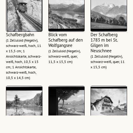
Schafbergbahn
Blick vom
Der Schafberg
Schafberg auf den
1783 m bei St.
(1 Zelluloid (Negativ),
Wolfgangsee
Gilgen im
schwarz-weiß, hoch, 11
Neuschnee
x 15,5 cm; 1
(1 Zelluloid (Negativ),
Ansichtskarte, schwarz-
schwarz-weiß, quer,
(1 Zelluloid (Negativ),
weiß, hoch, 10,5 x 15
11,5 x 15,5 cm)
schwarz-weiß, quer, 11
cm; 1 Ansichtskarte,
x 15,5 cm)
schwarz-weiß, hoch,
10,5 x 14,5 cm)
Eibensee 960 m
[Gasthaus
St.Gilgen am Aber-
zwischen Fuschl
Falkenstein in
See /