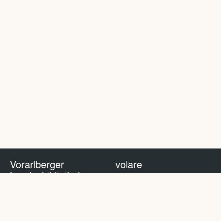
Vorarlberger
volare
Landesbibliothek
volare Blog
Impressum
Nutzungsbedingungen
Datenschutzhinweis
Policy