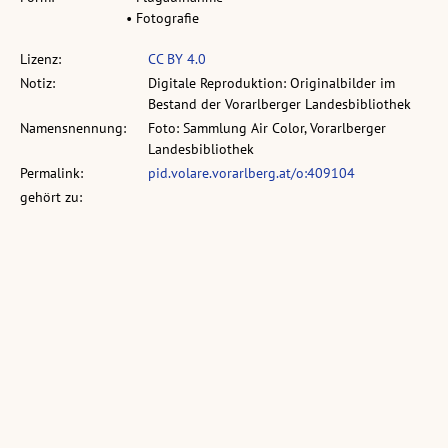
• Fotografie
Lizenz:
CC BY 4.0
Notiz:
Digitale Reproduktion: Originalbilder im
Bestand der Vorarlberger Landesbibliothek
Namensnennung:
Foto: Sammlung Air Color, Vorarlberger
Landesbibliothek
Permalink:
pid.volare.vorarlberg.at/o:409104
gehört zu:
vollst. Metadaten:
permalink.obvsg.at/vlb/VLB3008527
Sammlung:
Sammlung: Air Color
Ähnliche Objekte: