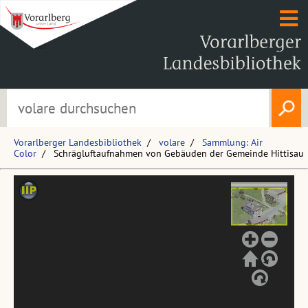
Vorarlberger Landesbibliothek
volare
Sammlung: Air
Color
Schrägluftaufnahmen von Gebäuden der Gemeinde Hittisau