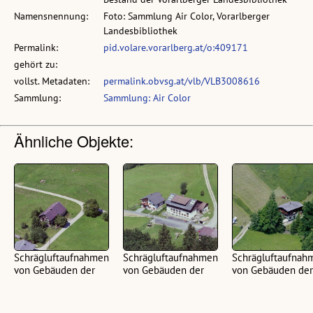
Namensnennung:
Foto: Sammlung Air Color, Vorarlberger
Landesbibliothek
Permalink:
pid.volare.vorarlberg.at/o:409171
gehört zu:
vollst. Metadaten:
permalink.obvsg.at/vlb/VLB3008616
Sammlung:
Sammlung: Air Color
Ähnliche Objekte:
Schrägluftaufnahmen
Schrägluftaufnahmen
Schrägluftaufnah
von Gebäuden der
von Gebäuden der
von Gebäuden der
Gemeinde Hittisau
Gemeinde Hittisau
Gemeinde Hittisa
(74 Luftbilder, farbig, Maße
(76 Luftbilder, farbig, Maße
(60 Luftbilder, farbig, 
Zelluloid Negative 7 x 5,6
Zelluloid Negative 7 x 5,6
Zelluloid Negative 7 x 