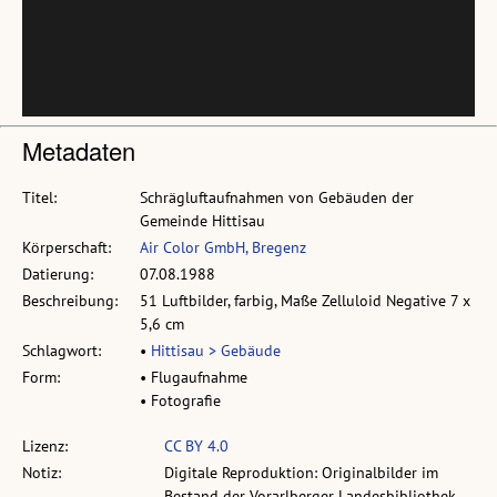
Metadaten
Titel:
Schrägluftaufnahmen von Gebäuden der
Gemeinde Hittisau
Körperschaft:
Air Color GmbH, Bregenz
Datierung:
07.08.1988
Beschreibung:
51 Luftbilder, farbig, Maße Zelluloid Negative 7 x
5,6 cm
Schlagwort:
•
Hittisau > Gebäude
Form:
• Flugaufnahme
• Fotografie
Lizenz:
CC BY 4.0
Notiz:
Digitale Reproduktion: Originalbilder im
Bestand der Vorarlberger Landesbibliothek