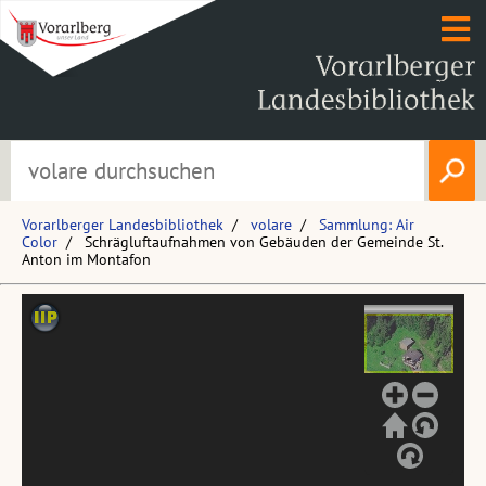
Vorarlberger Landesbibliothek
volare
Sammlung: Air
Color
Schrägluftaufnahmen von Gebäuden der Gemeinde St.
Anton im Montafon