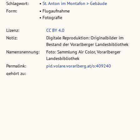
Schlagwort:
•
St. Anton im Montafon > Gebäude
Form:
• Flugaufnahme
• Fotografie
Lizenz:
CC BY 4.0
Notiz:
Digitale Reproduktion: Originalbilder im
Bestand der Vorarlberger Landesbibliothek
Namensnennung:
Foto: Sammlung Air Color, Vorarlberger
Landesbibliothek
Permalink:
pid.volare.vorarlberg.at/o:409240
gehört zu:
vollst. Metadaten:
permalink.obvsg.at/vlb/VLB3008509
Sammlung:
Sammlung: Air Color
Ähnliche Objekte: