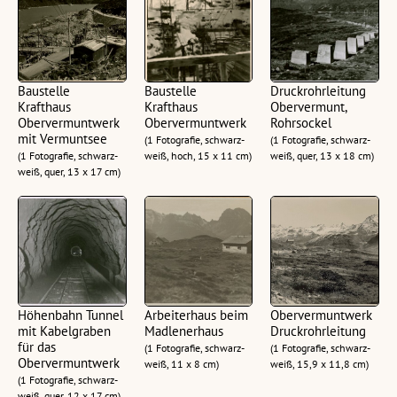
Baustelle
Baustelle
Druckrohrleitung
Krafthaus
Krafthaus
Obervermunt,
Obervermuntwerk
Obervermuntwerk
Rohrsockel
mit Vermuntsee
(1 Fotografie, schwarz-
(1 Fotografie, schwarz-
(1 Fotografie, schwarz-
weiß, hoch, 15 x 11 cm)
weiß, quer, 13 x 18 cm)
weiß, quer, 13 x 17 cm)
Höhenbahn Tunnel
Arbeiterhaus beim
Obervermuntwerk
mit Kabelgraben
Madlenerhaus
Druckrohrleitung
für das
(1 Fotografie, schwarz-
(1 Fotografie, schwarz-
Obervermuntwerk
weiß, 11 x 8 cm)
weiß, 15,9 x 11,8 cm)
(1 Fotografie, schwarz-
weiß, quer, 12 x 17 cm)