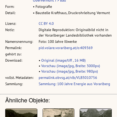
Obervermunt I > Bau
Form:
• Fotografie
Detail:
• Baustelle Krafthaus, Druckrohrleitung Vermunt
Lizenz:
CC BY 4.0
Notiz:
Digitale Reproduktion: Originalbild nicht in
der Vorarlberger Landesbibliothek vorhanden
Namensnennung:
Foto: 100 Jahre Illwerke
Permalink:
pid.volare.vorarlberg.at/o:409369
gehört zu:
Download:
•
Original (image/tiff , 16 MB)
•
Vorschau (image/jpg, Breite: 3000px)
•
Vorschau (image/jpg, Breite: 980px)
vollst. Metadaten:
permalink.obvsg.at/vlb/VLB3010756
Sammlung:
Sammlung: 100 Jahre Energie aus Vorarlberg
Ähnliche Objekte: