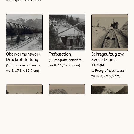
Obervermuntwerk
Trafostation
Schrägaufzug zw.
Druckrohrleitung
Seespitz und
(1 Fotografie, schwarz-
Krespa
(1 Fotografie, schwarz-
weiß, 11,2 x 8,5 cm)
weiß, 17,8 x 12,9 cm)
(1 Fotografie, schwarz-
weiß, 8,3 x 5,5 cm)
Obervermuntwerk
Transportbahn zw.
Obervermuntwerk
Druckrohrleitung
Krespa und
Druckrohrleitung