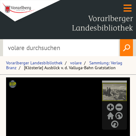
Vorarlberger Landesbibliothek
volare
Sammlung: Verlag
Branz
[Klösterle] Ausblick v. d. Valluga-Bahn Gratstation