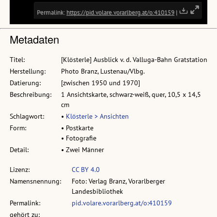
Metadaten
Titel:
[Klösterle] Ausblick v. d. Valluga-Bahn Gratstation
Herstellung:
Photo Branz, Lustenau/Vlbg.
Datierung:
[zwischen 1950 und 1970]
Beschreibung:
1 Ansichtskarte, schwarz-weiß, quer, 10,5 x 14,5
cm
Schlagwort:
•
Klösterle > Ansichten
Form:
• Postkarte
• Fotografie
Detail:
• Zwei Männer
Lizenz:
CC BY 4.0
Namensnennung:
Foto: Verlag Branz, Vorarlberger
Landesbibliothek
Permalink:
pid.volare.vorarlberg.at/o:410159
gehört zu: