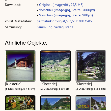
Download:
•
Original (image/tiff , 27,3 MB)
•
Vorschau (image/jpg, Breite: 3000px)
•
Vorschau (image/jpg, Breite: 980px)
vollst. Metadaten:
permalink.obvsg.at/vlb/VLB3002585
Sammlung:
Sammlung: Verlag Branz
Ähnliche Objekte:
[Klösterle]
[Klösterle]
[Klösterle]
(3 Dias, farbig, 6 x 6 cm)
(2 Dias, farbig, 6 x 9 cm)
(2 Dias, farbig, 6 x 6 cm)