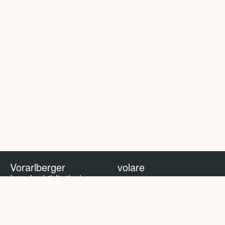
Vorarlberger
volare
Landesbibliothek
volare Blog
Impressum
Nutzungsbedingungen
Datenschutzhinweis
Policy