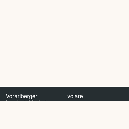
Vorarlberger
volare
Landesbibliothek
volare Blog
Impressum
Nutzungsbedingungen
Datenschutzhinweis
Policy