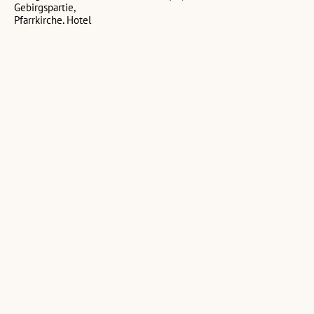
Gebirgspartie,
Pfarrkirche, Hotel
Rütte
(1 Ansichtskarte,
schwarz-weiß, koloriert,
hoch)
Nadler
[Fresken Alte
Nadler
Orgelaufnahmen,
Kirche Götzis]
Orgelaufnahmen,
Götzis, St. Ulrich
Götzis, St. Ulrich
(5 Negative, schwarz-
(4 Negative, schwarz-
weiß, 24 x 36 mm)
(3 Negative, schwarz-
weiß, 6 x 6 cm)
weiß, 6 x 6 cm)