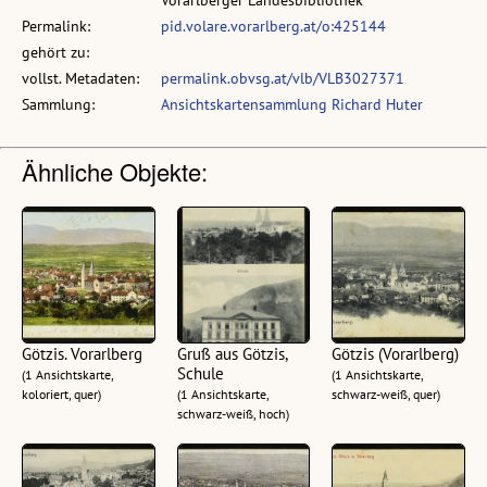
Vorarlberger Landesbibliothek
Permalink:
pid.volare.vorarlberg.at/o:425144
gehört zu:
vollst. Metadaten:
permalink.obvsg.at/vlb/VLB3027371
Sammlung:
Ansichtskartensammlung Richard Huter
Ähnliche Objekte:
Götzis. Vorarlberg
Gruß aus Götzis,
Götzis (Vorarlberg)
Schule
(1 Ansichtskarte,
(1 Ansichtskarte,
koloriert, quer)
(1 Ansichtskarte,
schwarz-weiß, quer)
schwarz-weiß, hoch)