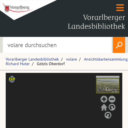
Vorarlberger Landesbibliothek
volare
Ansichtskartensammlung
Richard Huter
Götzis Oberdorf