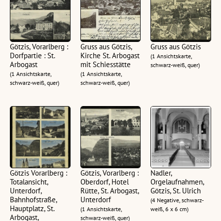
Götzis, Vorarlberg :
Gruss aus Götzis,
Gruss aus Götzis
Dorfpartie : St.
Kirche St. Arbogast
(1 Ansichtskarte,
Arbogast
mit Schiesstätte
schwarz-weiß, quer)
(1 Ansichtskarte,
(1 Ansichtskarte,
schwarz-weiß, quer)
schwarz-weiß, quer)
Götzis Vorarlberg :
Götzis, Vorarlberg :
Nadler,
Totalansicht,
Oberdorf, Hotel
Orgelaufnahmen,
Unterdorf,
Rütte, St. Arbogast,
Götzis, St. Ulrich
Bahnhofstraße,
Unterdorf
(4 Negative, schwarz-
Hauptplatz, St.
(1 Ansichtskarte,
weiß, 6 x 6 cm)
Arbogast,
schwarz-weiß, quer)