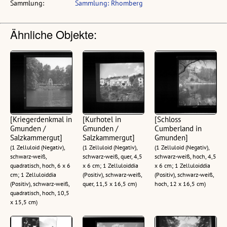
Sammlung:
Sammlung: Rhomberg
Ähnliche Objekte:
[Kriegerdenkmal in
[Kurhotel in
[Schloss
Gmunden /
Gmunden /
Cumberland in
Salzkammergut]
Salzkammergut]
Gmunden]
(1 Zelluloid (Negativ),
(1 Zelluloid (Negativ),
(1 Zelluloid (Negativ),
schwarz-weiß,
schwarz-weiß, quer, 4,5
schwarz-weiß, hoch, 4,5
quadratisch, hoch, 6 x 6
x 6 cm; 1 Zelluloiddia
x 6 cm; 1 Zelluloiddia
cm; 1 Zelluloiddia
(Positiv), schwarz-weiß,
(Positiv), schwarz-weiß,
(Positiv), schwarz-weiß,
quer, 11,5 x 16,5 cm)
hoch, 12 x 16,5 cm)
quadratisch, hoch, 10,5
x 15,5 cm)