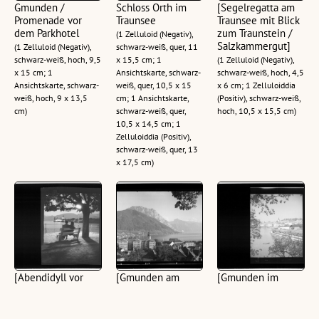
Gmunden /
Schloss Orth im
[Segelregatta am
Promenade vor
Traunsee
Traunsee mit Blick
dem Parkhotel
zum Traunstein /
(1 Zelluloid (Negativ),
Salzkammergut]
(1 Zelluloid (Negativ),
schwarz-weiß, quer, 11
schwarz-weiß, hoch, 9,5
x 15,5 cm; 1
(1 Zelluloid (Negativ),
x 15 cm; 1
Ansichtskarte, schwarz-
schwarz-weiß, hoch, 4,5
Ansichtskarte, schwarz-
weiß, quer, 10,5 x 15
x 6 cm; 1 Zelluloiddia
weiß, hoch, 9 x 13,5
cm; 1 Ansichtskarte,
(Positiv), schwarz-weiß,
cm)
schwarz-weiß, quer,
hoch, 10,5 x 15,5 cm)
10,5 x 14,5 cm; 1
Zelluloiddia (Positiv),
schwarz-weiß, quer, 13
x 17,5 cm)
[Abendidyll vor
[Gmunden am
[Gmunden im
Schloss Ort im
Traunsee gegen
Salzkammergut]
Traunsee]
Traunstein und
(1 Zelluloid (Negativ),
Schlafende
(1 Zelluloid (Negativ),
schwarz-weiß, hoch, 4,5