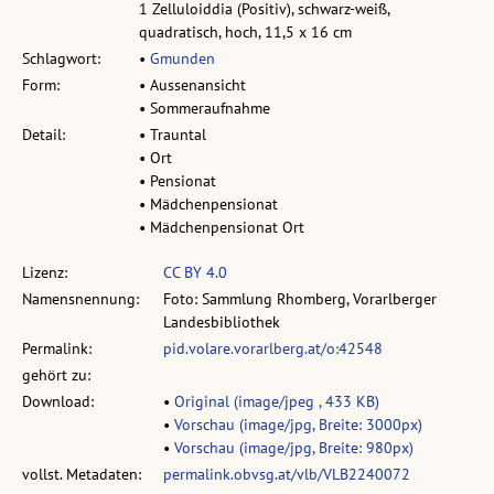
1 Zelluloiddia (Positiv), schwarz-weiß,
quadratisch, hoch, 11,5 x 16 cm
Schlagwort:
•
Gmunden
Form:
• Aussenansicht
• Sommeraufnahme
Detail:
• Trauntal
• Ort
• Pensionat
• Mädchenpensionat
• Mädchenpensionat Ort
Lizenz:
CC BY 4.0
Namensnennung:
Foto: Sammlung Rhomberg, Vorarlberger
Landesbibliothek
Permalink:
pid.volare.vorarlberg.at/o:42548
gehört zu:
Download:
•
Original (image/jpeg , 433 KB)
•
Vorschau (image/jpg, Breite: 3000px)
•
Vorschau (image/jpg, Breite: 980px)
vollst. Metadaten:
permalink.obvsg.at/vlb/VLB2240072