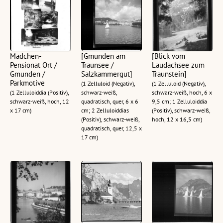
Mädchen-
[Gmunden am
[Blick vom
Pensionat Ort /
Traunsee /
Laudachsee zum
Gmunden /
Salzkammergut]
Traunstein]
Parkmotive
(1 Zelluloid (Negativ),
(1 Zelluloid (Negativ),
(1 Zelluloiddia (Positiv),
schwarz-weiß,
schwarz-weiß, hoch, 6 x
schwarz-weiß, hoch, 12
quadratisch, quer, 6 x 6
9,5 cm; 1 Zelluloiddia
x 17 cm)
cm; 2 Zelluloiddias
(Positiv), schwarz-weiß,
(Positiv), schwarz-weiß,
hoch, 12 x 16,5 cm)
quadratisch, quer, 12,5 x
17 cm)