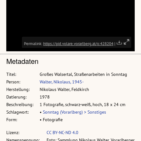
Metadaten
Titel:
Großes Walsertal, Straßenarbeiten in Sonntag
Person:
Walter, Nikolaus, 1945-
Herstellung:
Nikolaus Walter, Feldkirch
Datierung:
1978
Beschreibung:
1 Fotografie, schwarz-weiß, hoch, 18 x 24 cm
Schlagwort:
•
Sonntag (Vorarlberg) > Sonstiges
Form:
• Fotografie
Lizenz:
CC BY-NC-ND 4.0
Namensnennung:
Foto: Sammlung Nikolaus Walter, Vorarlberger