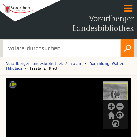
Vorarlberger Landesbibliothek
volare
Sammlung: Walter,
Nikolaus
Frastanz - Ried