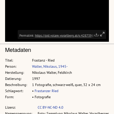
Metadaten
Titel:
Frastanz - Ried
Person:
Walter, Nikolaus, 1945-
Herstellung:
Nikolaus Walter, Feldkirch
Datierung:
1997
Beschreibung:
1 Fotografie, schwarz-weiß, quer, 32 x 24 cm
Schlagwort:
•
Frastanzer Ried
Form:
• Fotografie
Lizenz:
CC BY-NC-ND 4.0
Namensnennung:
Foto: Sammlung Nikolaus Walter, Vorarlberger