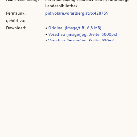
Landesbibliothek
Permalink:
pid.volare.vorarlberg.at/o:428739
gehört zu:
Download:
•
Original (image/tiff , 6,8 MB)
•
Vorschau (image/jpg, Breite: 3000px)
•
Vorschau (image/jpg, Breite: 980px)
vollst. Metadaten:
permalink.obvsg.at/vlb/VLB3039431
Sammlung:
Sammlung: Walter, Nikolaus
Ähnliche Objekte:
Frastanz - Ried
Frastanzer Ried
(1 Fotografie, schwarz-
(3 Dias, farbig, 6 x 6 cm)
weiß, quer, 32 x 24 cm)