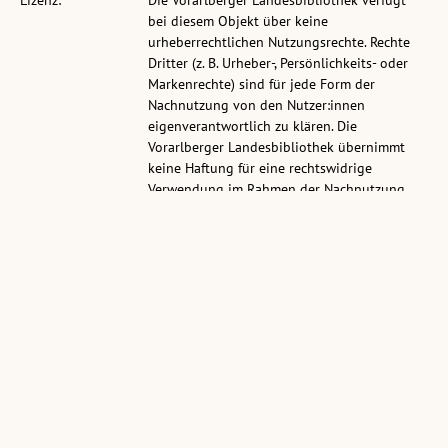
Lizenz:
Die Vorarlberger Landesbibliothek verfügt
bei diesem Objekt über keine
urheberrechtlichen Nutzungsrechte. Rechte
Dritter (z. B. Urheber-, Persönlichkeits- oder
Markenrechte) sind für jede Form der
Nachnutzung von den Nutzer:innen
eigenverantwortlich zu klären. Die
Vorarlberger Landesbibliothek übernimmt
keine Haftung für eine rechtswidrige
Verwendung im Rahmen der Nachnutzung.
Namensnennung:
Foto: Ansichtskartensammlung Richard Huter,
Vorarlberger Landesbibliothek
Permalink:
pid.volare.vorarlberg.at/o:433722
gehört zu:
vollst. Metadaten:
permalink.obvsg.at/vlb/VLB3039180
Sammlung:
Ansichtskartensammlung Richard Huter
Ähnliche Objekte: