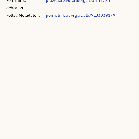
Permalink:
pid.volare.vorarlberg.at/o:433723
gehört zu:
vollst. Metadaten:
permalink.obvsg.at/vlb/VLB3039179
Sammlung:
Ansichtskartensammlung Richard Huter
Ähnliche Objekte:
Wolfurt Gasthaus
Wolfurt
Gasthaus Rössle in
"zum Rössle"
(Vorarlberg)
Wolfurt
(1 Ansichtskarte,
(1 Ansichtskarte,
(1 Ansichtskarte,
schwarz-weiß, quer)
schwarz-weiß, quer)
schwarz-weiß, quer)