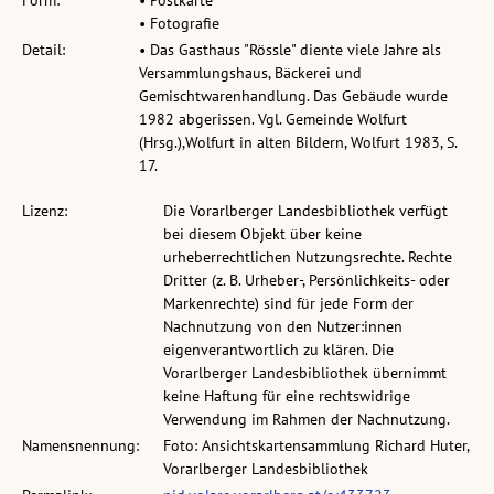
Form:
• Postkarte
• Fotografie
Detail:
• Das Gasthaus "Rössle" diente viele Jahre als
Versammlungshaus, Bäckerei und
Gemischtwarenhandlung. Das Gebäude wurde
1982 abgerissen. Vgl. Gemeinde Wolfurt
(Hrsg.),Wolfurt in alten Bildern, Wolfurt 1983, S.
17.
Lizenz:
Die Vorarlberger Landesbibliothek verfügt
bei diesem Objekt über keine
urheberrechtlichen Nutzungsrechte. Rechte
Dritter (z. B. Urheber-, Persönlichkeits- oder
Markenrechte) sind für jede Form der
Nachnutzung von den Nutzer:innen
eigenverantwortlich zu klären. Die
Vorarlberger Landesbibliothek übernimmt
keine Haftung für eine rechtswidrige
Verwendung im Rahmen der Nachnutzung.
Namensnennung:
Foto: Ansichtskartensammlung Richard Huter,
Vorarlberger Landesbibliothek