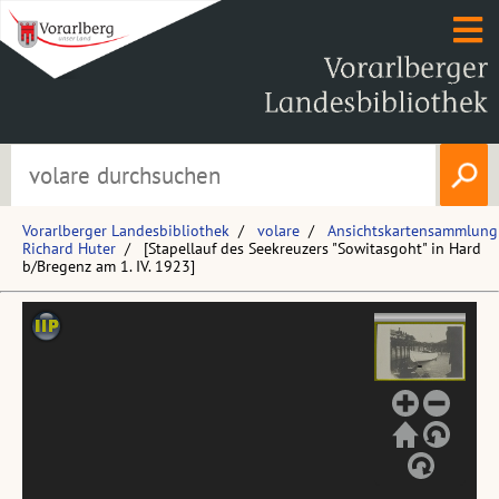
Vorarlberger Landesbibliothek
volare
Ansichtskartensammlung
Richard Huter
[Stapellauf des Seekreuzers "Sowitasgoht" in Hard
b/Bregenz am 1. IV. 1923]