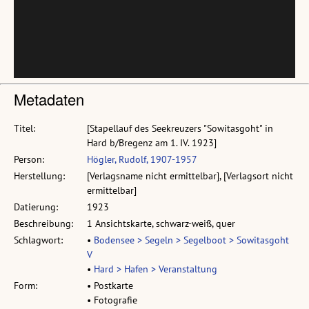
Metadaten
Titel:
[Stapellauf des Seekreuzers "Sowitasgoht" in
Hard b/Bregenz am 1. IV. 1923]
Person:
Högler, Rudolf, 1907-1957
Herstellung:
[Verlagsname nicht ermittelbar], [Verlagsort nicht
ermittelbar]
Datierung:
1923
Beschreibung:
1 Ansichtskarte, schwarz-weiß, quer
Schlagwort:
•
Bodensee > Segeln > Segelboot > Sowitasgoht
V
•
Hard > Hafen > Veranstaltung
Form:
• Postkarte
• Fotografie