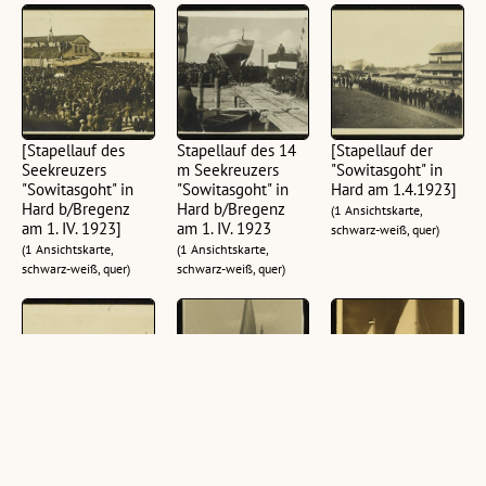
[Stapellauf des
Stapellauf des 14
[Stapellauf der
Seekreuzers
m Seekreuzers
"Sowitasgoht" in
"Sowitasgoht" in
"Sowitasgoht" in
Hard am 1.4.1923]
Hard b/Bregenz
Hard b/Bregenz
(1 Ansichtskarte,
am 1. IV. 1923]
am 1. IV. 1923
schwarz-weiß, quer)
(1 Ansichtskarte,
(1 Ansichtskarte,
schwarz-weiß, quer)
schwarz-weiß, quer)
[Stapellauf des
[Segelboot
Im Segelboot über
Seekreuzers
"Sowitasgoht V."]
den Atlantik :
"Sowitasgoht" in
Teilnehmer: Konst.
(1 Ansichtskarte,