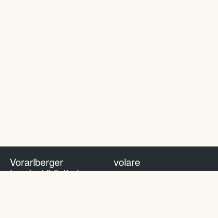
Vorarlberger
volare
Landesbibliothek
volare Blog
Impressum
Nutzungsbedingungen
Datenschutzhinweis
Policy