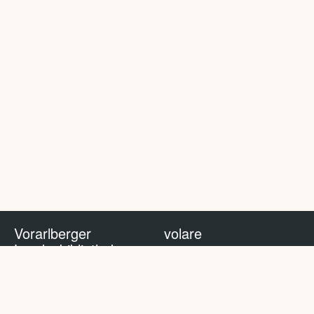
Vorarlberger
volare
Landesbibliothek
volare Blog
Impressum
Nutzungsbedingungen
Datenschutzhinweis
Policy