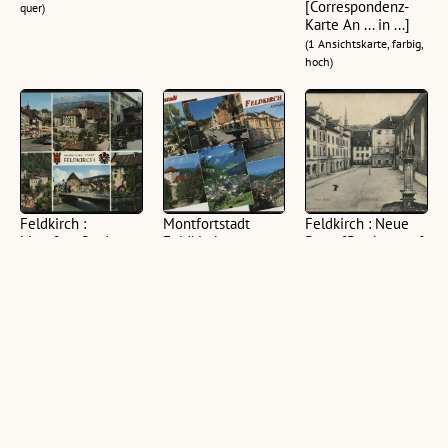
[Correspondenz-
quer)
Karte An ... in ...]
(1 Ansichtskarte, farbig,
hoch)
Feldkirch :
Montfortstadt
Feldkirch : Neue
Montfort-Stadt :
Feldkirch :
Post : [Postkarte ...]
[Montfortstadt
Konservatorium :
(1 Ansichtskarte, farbig,
Feldkirch,
[Sommer - Freizeit
quer)
Vorarlberg/
- Erlebnis im
Österreich
schönen Feldkirch,
Neustadt,
Vorarlberg - Austria
Schattenburg mit
...]
Minigolfplatz,
(1 Ansichtskarte, farbig,
Schloßhof
quer)
Schattenburg,
Wasserturm, Im
Kehr ...]