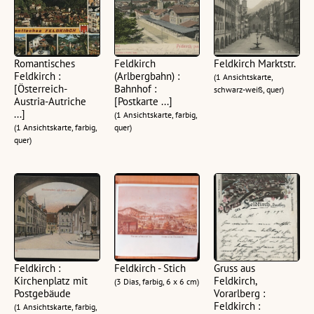
Romantisches
Feldkirch
Feldkirch Marktstr.
Feldkirch :
(Arlbergbahn) :
(1 Ansichtskarte,
[Österreich-
Bahnhof :
schwarz-weiß, quer)
Austria-Autriche
[Postkarte ...]
...]
(1 Ansichtskarte, farbig,
(1 Ansichtskarte, farbig,
quer)
quer)
Feldkirch :
Feldkirch - Stich
Gruss aus
Kirchenplatz mit
Feldkirch,
(3 Dias, farbig, 6 x 6 cm)
Postgebäude
Vorarlberg :
Feldkirch :
(1 Ansichtskarte, farbig,