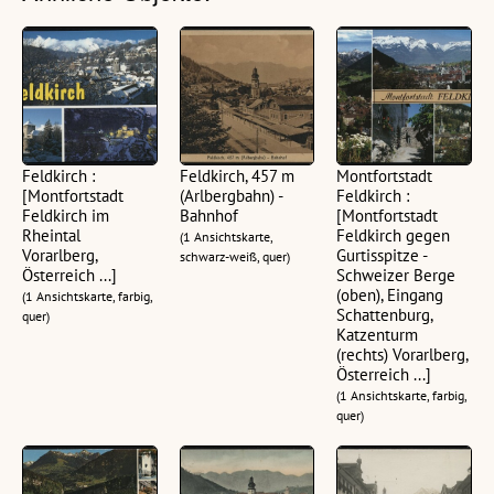
Feldkirch :
Feldkirch, 457 m
Montfortstadt
[Montfortstadt
(Arlbergbahn) -
Feldkirch :
Feldkirch im
Bahnhof
[Montfortstadt
Rheintal
Feldkirch gegen
(1 Ansichtskarte,
Vorarlberg,
Gurtisspitze -
schwarz-weiß, quer)
Österreich ...]
Schweizer Berge
(oben), Eingang
(1 Ansichtskarte, farbig,
Schattenburg,
quer)
Katzenturm
(rechts) Vorarlberg,
Österreich ...]
(1 Ansichtskarte, farbig,
quer)