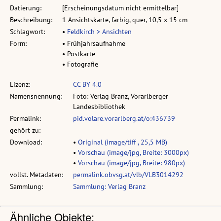
Datierung:
[Erscheinungsdatum nicht ermittelbar]
Beschreibung:
1 Ansichtskarte, farbig, quer, 10,5 x 15 cm
Schlagwort:
•
Feldkirch > Ansichten
Form:
• Frühjahrsaufnahme
• Postkarte
• Fotografie
Lizenz:
CC BY 4.0
Namensnennung:
Foto: Verlag Branz, Vorarlberger
Landesbibliothek
Permalink:
pid.volare.vorarlberg.at/o:436739
gehört zu:
Download:
•
Original (image/tiff , 25,5 MB)
•
Vorschau (image/jpg, Breite: 3000px)
•
Vorschau (image/jpg, Breite: 980px)
vollst. Metadaten:
permalink.obvsg.at/vlb/VLB3014292
Sammlung:
Sammlung: Verlag Branz
Ähnliche Objekte: