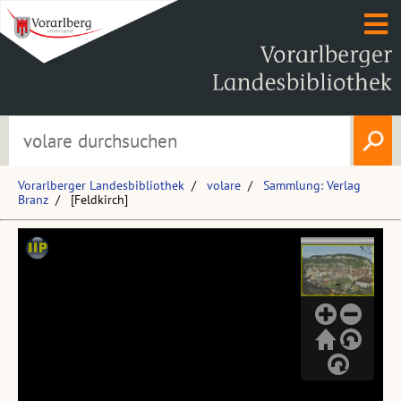
Vorarlberger Landesbibliothek
volare
Sammlung: Verlag
Branz
[Feldkirch]