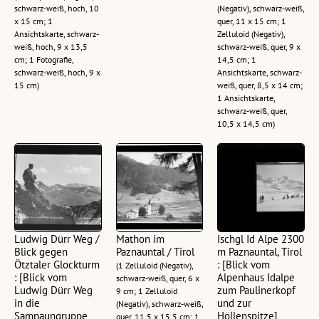
schwarz-weiß, hoch, 10
(Negativ), schwarz-weiß,
x 15 cm; 1
quer, 11 x 15 cm; 1
Ansichtskarte, schwarz-
Zelluloid (Negativ),
weiß, hoch, 9 x 13,5
schwarz-weiß, quer, 9 x
cm; 1 Fotografie,
14,5 cm; 1
schwarz-weiß, hoch, 9 x
Ansichtskarte, schwarz-
15 cm)
weiß, quer, 8,5 x 14 cm;
1 Ansichtskarte,
schwarz-weiß, quer,
10,5 x 14,5 cm)
Ludwig Dürr Weg /
Mathon im
Ischgl Id Alpe 2300
Blick gegen
Paznauntal / Tirol
m Paznauntal, Tirol
Ötztaler Glockturm
: [Blick vom
(1 Zelluloid (Negativ),
: [Blick vom
Alpenhaus Idalpe
schwarz-weiß, quer, 6 x
Ludwig Dürr Weg
zum Paulinerkopf
9 cm; 1 Zelluloid
in die
und zur
(Negativ), schwarz-weiß,
Samnaungruppe
Höllenspitze]
quer, 11,5 x 15,5 cm; 1