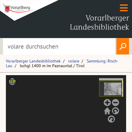
Vorarlberger Landesbibliothek
volare
Sammlung: Risch-
Lau
Ischgl 1400 m im Paznauntal / Tirol