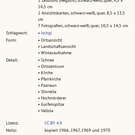
1 Zelluloid (Negativ), schwarz-weiß, quer, 9,5 x
14,5 cm
2 Ansichtskarten, schwarz-weiß, quer, 8,5 x 13,5
cm
7 Fotografien, schwarz-weiß, quer, 10,5 x 14,5 cm
Schlagwort:
•
Ischgl
Form:
• Ortsansicht
• Landschaftsansicht
• Winteraufnahme
Detail:
• Schnee
• Ortszentrum
• Kirche
• Pfarrkirche
• Paznaun
• Silvretta
• Hochnörderer
• Gorfenspitze
• Vallüla
Lizenz:
CC BY 4.0
Notiz:
kopiert 1966, 1967, 1969 und 1970