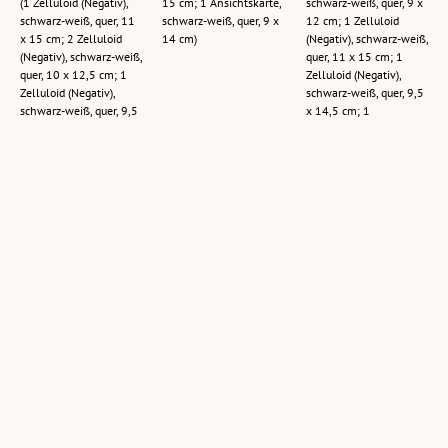
(1 Zelluloid (Negativ),
15 cm; 1 Ansichtskarte,
schwarz-weiß, quer, 9 x
schwarz-weiß, quer, 11
schwarz-weiß, quer, 9 x
12 cm; 1 Zelluloid
x 15 cm; 2 Zelluloid
14 cm)
(Negativ), schwarz-weiß,
(Negativ), schwarz-weiß,
quer, 11 x 15 cm; 1
quer, 10 x 12,5 cm; 1
Zelluloid (Negativ),
Zelluloid (Negativ),
schwarz-weiß, quer, 9,5
schwarz-weiß, quer, 9,5
x 14,5 cm; 1
x 14,5 cm; 1
Ansichtskarte, schwarz-
Ansichtskarte, schwarz-
weiß, quer, 9 x 14 cm; 2
weiß, quer, 9 x 14 cm; 1
Fotografien, schwarz-
Ansichtskarte, schwarz-
weiß, quer, 10 x 14,5
weiß, quer, 10,5 x 15
cm)
cm; 2 Ansichtskarten,
schwarz-weiß, quer,
10,5 x 14,5 cm)
Ischgl in Tirol /
[Postamt Ischgl mit
[Kapelle bei
Schigebiet Idjoch :
Kreuzigungsgruppe
Mathon]