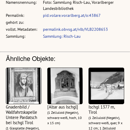
Namensnennung:
Foto: Sammlung Risch-Lau, Vorarlberger
Landesbibliothek
Permalink:
pid.volare.vorarlberg.at/o:43867
gehört zu:
vollst. Metadaten:
permalink.obvsg.at/vlb/VLB2208653
Sammlung:
Sammlung: Risch-Lau
Ähnliche Objekte:
Gnadenbild /
[Altar aus Ischgl]
Ischgl 1377 m,
Wallfahrtskapelle
Tirol
(1 Zelluloid (Negativ),
Untere Pardatsch
schwarz-weiß, hoch, 10
(1 Zelluloid (Negativ),
bei Ischgl Tirol
x 15 cm)
schwarz-weiß, quer, 9 x
(1 Glasplatte (Negativ),
12 cm; 1 Zelluloid