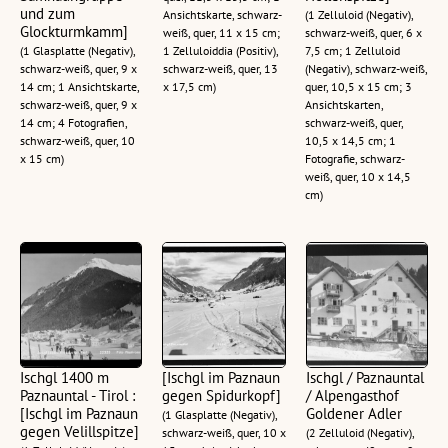
und zum
Ansichtskarte, schwarz-
(1 Zelluloid (Negativ),
Glockturmkamm]
weiß, quer, 11 x 15 cm;
schwarz-weiß, quer, 6 x
(1 Glasplatte (Negativ),
1 Zelluloiddia (Positiv),
7,5 cm; 1 Zelluloid
schwarz-weiß, quer, 9 x
schwarz-weiß, quer, 13
(Negativ), schwarz-weiß,
14 cm; 1 Ansichtskarte,
x 17,5 cm)
quer, 10,5 x 15 cm; 3
schwarz-weiß, quer, 9 x
Ansichtskarten,
14 cm; 4 Fotografien,
schwarz-weiß, quer,
schwarz-weiß, quer, 10
10,5 x 14,5 cm; 1
x 15 cm)
Fotografie, schwarz-
weiß, quer, 10 x 14,5
cm)
Ischgl 1400 m
[Ischgl im Paznaun
Ischgl / Paznauntal
Paznauntal - Tirol :
gegen Spidurkopf]
/ Alpengasthof
[Ischgl im Paznaun
Goldener Adler
(1 Glasplatte (Negativ),
gegen Velillspitze]
schwarz-weiß, quer, 10 x
(2 Zelluloid (Negativ),