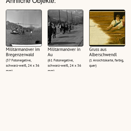
Ähnliche Objekte:
Militärmanöver im
Militärmanöver in
Gruss aus
Bregenzerwald
Au
Alberschwendl
(37 Fotonegative,
(61 Fotonegative,
(1 Ansichtskarte, farbig,
schwarz-weiß, 24 x 36
schwarz-weiß, 24 x 36
quer)
mm)
mm)
Alberschwende i.
Gruss aus
Herzliche Grüsse a.
Bregenzerwald :
Alberschwende im
Alberschwende
Vorarlberg
Bregenzerwald
(1 Ansichtskarte, farbig,