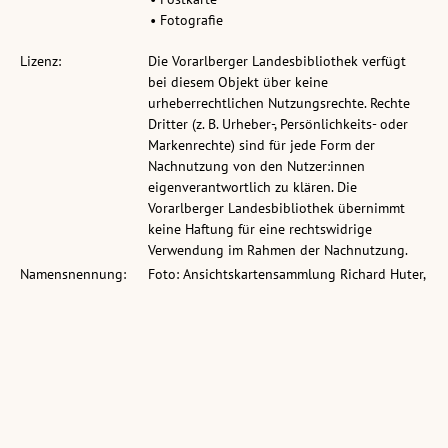
• Fotografie
Lizenz:
Die Vorarlberger Landesbibliothek verfügt
bei diesem Objekt über keine
urheberrechtlichen Nutzungsrechte. Rechte
Dritter (z. B. Urheber-, Persönlichkeits- oder
Markenrechte) sind für jede Form der
Nachnutzung von den Nutzer:innen
eigenverantwortlich zu klären. Die
Vorarlberger Landesbibliothek übernimmt
keine Haftung für eine rechtswidrige
Verwendung im Rahmen der Nachnutzung.
Namensnennung:
Foto: Ansichtskartensammlung Richard Huter,
Vorarlberger Landesbibliothek
Permalink:
pid.volare.vorarlberg.at/o:441643
gehört zu:
vollst. Metadaten:
permalink.obvsg.at/vlb/VLB3054007
Sammlung:
Ansichtskartensammlung Richard Huter