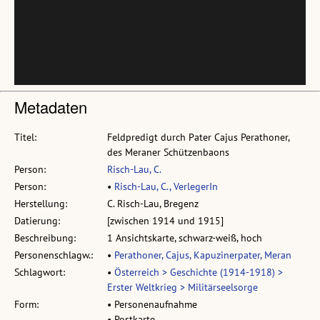
Metadaten
Titel:
Feldpredigt durch Pater Cajus Perathoner,
des Meraner Schützenbaons
Person:
Risch-Lau, C.
Person:
•
Risch-Lau, C., VerlegerIn
Herstellung:
C. Risch-Lau, Bregenz
Datierung:
[zwischen 1914 und 1915]
Beschreibung:
1 Ansichtskarte, schwarz-weiß, hoch
Personenschlagw.:
•
Perathoner, Cajus, Kapuzinerpater, Meran
Schlagwort:
•
Österreich > Geschichte (1914-1918) >
Erster Weltkrieg > Militärseelsorge
Form:
• Personenaufnahme
• Postkarte