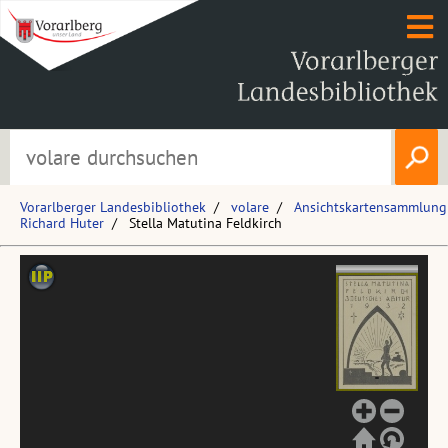
Vorarlberger Landesbibliothek
volare
Ansichtskartensammlung
Richard Huter
Stella Matutina Feldkirch