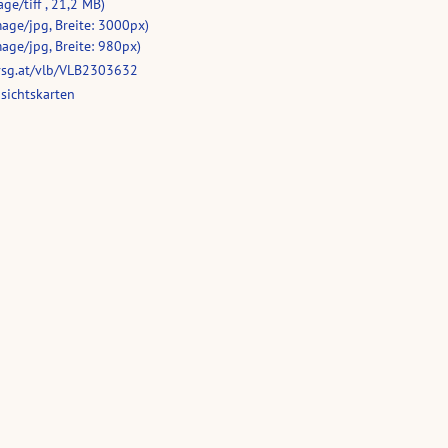
ge/tiff , 21,2 MB)
age/jpg, Breite: 3000px)
age/jpg, Breite: 980px)
vsg.at/vlb/VLB2303632
sichtskarten
Dampfer "Stadt Ueberlingen"
Gruss vom Bodensee! :
neuestes, schönstes und
Dampfer Stadt Ueberlingen :
schnellstes Bodenseeschiff
[Postkarte ...]
(1 Ansichtskarte, schwarz-weiß, quer)
(1 Ansichtskarte, schwarz-weiß, quer)