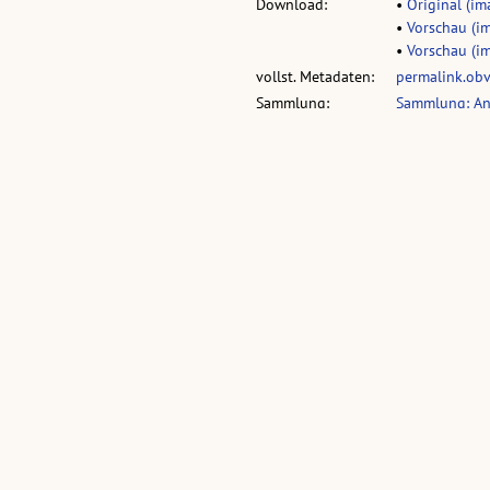
Download:
•
Original (ima
•
Vorschau (im
•
Vorschau (im
vollst. Metadaten:
permalink.ob
Sammlung:
Sammlung: An
Bodensee - Dampfer "Stadt
[Dampfer Überlingen] :
Ueberlingen"
[Dampfer Überlingen in der
Bucht von Bregenz ...]
(1 Ansichtskarte, farbig, quer)
(1 Ansichtskarte, schwarz-weiß, quer)