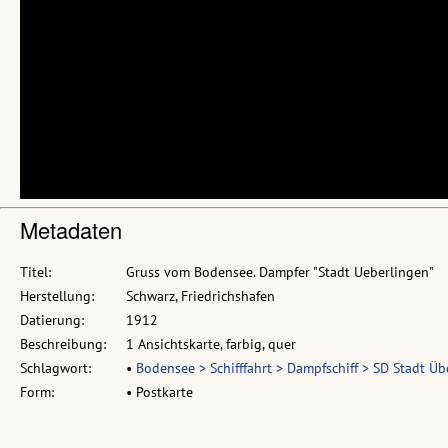
Metadaten
Titel:
Gruss vom Bodensee. Dampfer "Stadt Ueberlingen"
Herstellung:
Schwarz, Friedrichshafen
Datierung:
1912
Beschreibung:
1 Ansichtskarte, farbig, quer
Schlagwort:
•
Bodensee > Schifffahrt > Dampfschiff > SD Stadt Üb
Form:
• Postkarte