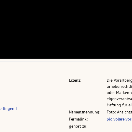
Lizenz:
Die Vorarlber
urheberrechtli
oder Markenre
eigenverantwo
Haftung für 
erlingen I
Namensnennung:
Foto: Ansicht
Permalink:
pid.volare.vo
gehört zu: