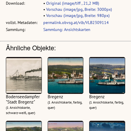
Download:
•
Original (image/tiff , 21,2 MB)
•
Vorschau (image/jpg, Breite: 3000px)
•
Vorschau (image/jpg, Breite: 980px)
vollst. Metadaten:
permalink.obvsg.at/vlb/VLB2309114
Sammlung:
Sammlung: Ansichtskarten
Ähnliche Objekte:
Bodenseedampfer
Bregenz
Bregenz
"Stadt Bregenz"
(1 Ansichtskarte, farbig,
(1 Ansichtskarte, farbig,
(1 Ansichtskarte,
quer)
quer)
schwarz-weiß, quer)