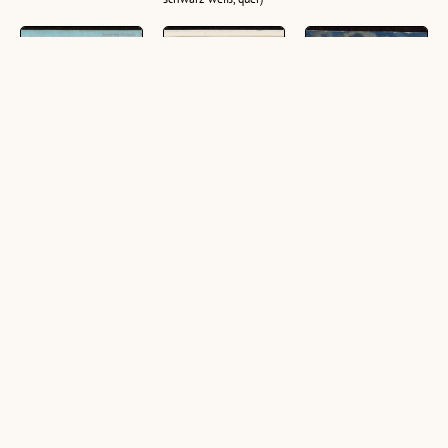
Bodensee-
Bodenseedampfer
[Dampfer] :
Dampfer "Stadt
"Stadt Bregenz"
[Bregenz ...]
Bregenz"
(1 Ansichtskarte,
(1 Ansichtskarte, farbig,
(1 Ansichtskarte, farbig,
schwarz-weiß, quer)
quer)
quer)
[Dampfschiff Stadt
[Dampfschiff Stadt
Bregenz
Bregenz]
Bregenz]
(1 Ansichtskarte, farbig,