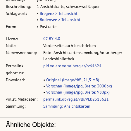
Beschreibung:
1 Ansichtskarte, schwarz-weiß, quer
Schlagwort:
•
Bregenz > Teilansicht
•
Bodensee > Teilansicht
Form:
• Postkarte
Lizenz:
CC BY 4.0
Notiz:
Vorderseite auch beschrieben
Namensnennung:
Foto: Ansichtskartensammlung, Vorarlberger
Landesbibliothek
Permalink:
pid.volare.vorarlberg.at/o:64624
gehört zu:
Download:
•
Original (image/tiff , 21,5 MB)
•
Vorschau (image/jpg, Breite: 3000px)
•
Vorschau (image/jpg, Breite: 980px)
vollst. Metadaten:
permalink.obvsg.at/vlb/VLB2315621
Sammlung:
Sammlung: Ansichtskarten
Ähnliche Objekte: