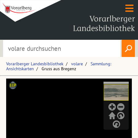
Vorarlberger Landesbibliothek
volare
Sammlung:
Ansichtskarten
Gruss aus Bregenz