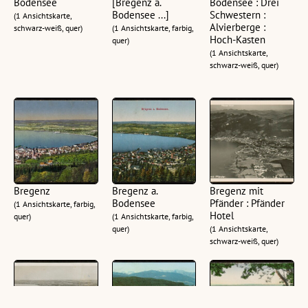
Bodensee
[Bregenz a.
Bodensee : Drei
Bodensee ...]
Schwestern :
(1 Ansichtskarte,
Alvierberge :
schwarz-weiß, quer)
(1 Ansichtskarte, farbig,
Hoch-Kasten
quer)
(1 Ansichtskarte,
schwarz-weiß, quer)
Bregenz
Bregenz a.
Bregenz mit
Bodensee
Pfänder : Pfänder
(1 Ansichtskarte, farbig,
Hotel
quer)
(1 Ansichtskarte, farbig,
quer)
(1 Ansichtskarte,
schwarz-weiß, quer)