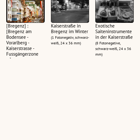
[Bregenz] :
Kaiserstraße in
Exotische
[Bregenz am
Bregenz im Winter
Saiteninstrumente
Bodensee -
in der Kaiserstraße
(1 Fotonegativ, schwarz-
Vorarlberg -
weiß, 24 x 36 mm)
(8 Fotonegative,
Kaiserstrasse -
schwarz-weiß, 24 x 36
Fussgängerzone
mm)
...]
(1 Ansichtskarte, farbig,
hoch)
[Fest in der
Fußgängerzone
Straßenfest in der
Bregenzer
Kaiserstrasse
Kaiserstraße
Kaiserstraße]
Bregenz am
(9 Fotonegative,
Bodensee :
(11 Negative, schwarz-
schwarz-weiß, 24 x 36