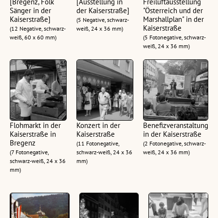
[Bregenz, Folk
[Ausstellung in
Freiluftausstellung
Sänger in der
der Kaiserstraße]
"Österreich und der
Kaiserstraße]
Marshallplan" in der
(5 Negative, schwarz-
Kaiserstraße
(12 Negative, schwarz-
weiß, 24 x 36 mm)
weiß, 60 x 60 mm)
(5 Fotonegative, schwarz-
weiß, 24 x 36 mm)
Flohmarkt in der
Konzert in der
Benefizveranstaltung
Kaiserstraße in
Kaiserstraße
in der Kaiserstraße
Bregenz
(11 Fotonegative,
(2 Fotonegative, schwarz-
(7 Fotonegative,
schwarz-weiß, 24 x 36
weiß, 24 x 36 mm)
schwarz-weiß, 24 x 36
mm)
mm)