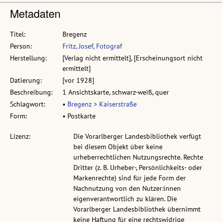
Metadaten
Titel:
Bregenz
Person:
Fritz, Josef, Fotograf
Herstellung:
[Verlag nicht ermittelt], [Erscheinungsort nicht
ermittelt]
Datierung:
[vor 1928]
Beschreibung:
1 Ansichtskarte, schwarz-weiß, quer
Schlagwort:
•
Bregenz > Kaiserstraße
Form:
• Postkarte
Lizenz:
Die Vorarlberger Landesbibliothek verfügt
bei diesem Objekt über keine
urheberrechtlichen Nutzungsrechte. Rechte
Dritter (z. B. Urheber-, Persönlichkeits- oder
Markenrechte) sind für jede Form der
Nachnutzung von den Nutzer:innen
eigenverantwortlich zu klären. Die
Vorarlberger Landesbibliothek übernimmt
keine Haftung für eine rechtswidrige