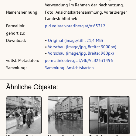
Verwendung im Rahmen der Nachnutzung.
Namensnennung:
Foto: Ansichtskartensammlung, Vorarlberger
Landesbibliothek
Permalink:
pid.volare.vorarlberg.at/o:65312
gehört zu:
Download:
•
Original (image/tiff , 21,4 MB)
•
Vorschau (image/jpg, Breite: 3000px)
•
Vorschau (image/jpg, Breite: 980px)
vollst. Metadaten:
permalink.obvsg.at/vlb/VLB2331496
Sammlung:
Sammlung: Ansichtskarten
Ähnliche Objekte: