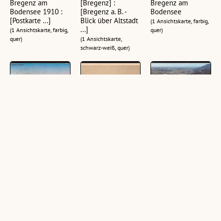
Bregenz am
[Bregenz] :
Bregenz am
Bodensee 1910 :
[Bregenz a. B. -
Bodensee
[Postkarte ...]
Blick über Altstadt
(1 Ansichtskarte, farbig,
...]
(1 Ansichtskarte, farbig,
quer)
quer)
(1 Ansichtskarte,
schwarz-weiß, quer)
Bregenz a. B. Blick
[Bregenz] :
[Bregenz] :
ü. Altstadt
[Bregenz a. B. -
[Bregenz am
Blick über Altstadt
Bodensee, mit
(1 Ansichtskarte, farbig,
...]
Altstadt und
quer)
Lochau ...]
(1 Ansichtskarte,
schwarz-weiß, quer)
(1 Ansichtskarte, farbig,
quer)