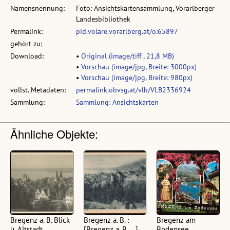
Namensnennung:
Foto: Ansichtskartensammlung, Vorarlberger
Landesbibliothek
Permalink:
pid.volare.vorarlberg.at/o:65897
gehört zu:
Download:
•
Original (image/tiff , 21,8 MB)
•
Vorschau (image/jpg, Breite: 3000px)
•
Vorschau (image/jpg, Breite: 980px)
vollst. Metadaten:
permalink.obvsg.at/vlb/VLB2336924
Sammlung:
Sammlung: Ansichtskarten
Ähnliche Objekte:
Bregenz a. B. Blick
Bregenz a. B. :
Bregenz am
ü. Altstadt
[Bregenz a. B. ...]
Bodensee