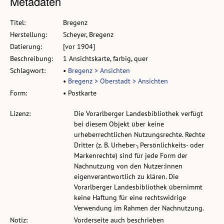
Metadaten
Titel:
Bregenz
Herstellung:
Scheyer, Bregenz
Datierung:
[vor 1904]
Beschreibung:
1 Ansichtskarte, farbig, quer
Schlagwort:
•
Bregenz > Ansichten
•
Bregenz > Oberstadt > Ansichten
Form:
• Postkarte
Lizenz:
Die Vorarlberger Landesbibliothek verfügt
bei diesem Objekt über keine
urheberrechtlichen Nutzungsrechte. Rechte
Dritter (z. B. Urheber-, Persönlichkeits- oder
Markenrechte) sind für jede Form der
Nachnutzung von den Nutzer:innen
eigenverantwortlich zu klären. Die
Vorarlberger Landesbibliothek übernimmt
keine Haftung für eine rechtswidrige
Verwendung im Rahmen der Nachnutzung.
Notiz:
Vorderseite auch beschrieben