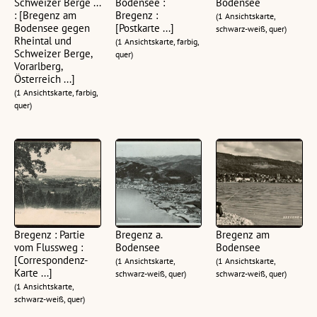
Schweizer Berge ...
Bodensee :
Bodensee
: [Bregenz am
Bregenz :
(1 Ansichtskarte,
Bodensee gegen
[Postkarte ...]
schwarz-weiß, quer)
Rheintal und
(1 Ansichtskarte, farbig,
Schweizer Berge,
quer)
Vorarlberg,
Österreich ...]
(1 Ansichtskarte, farbig,
quer)
Bregenz : Partie
Bregenz a.
Bregenz am
vom Flussweg :
Bodensee
Bodensee
[Correspondenz-
(1 Ansichtskarte,
(1 Ansichtskarte,
Karte ...]
schwarz-weiß, quer)
schwarz-weiß, quer)
(1 Ansichtskarte,
schwarz-weiß, quer)