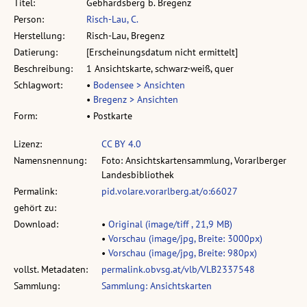
Titel:
Gebhardsberg b. Bregenz
Person:
Risch-Lau, C.
Herstellung:
Risch-Lau, Bregenz
Datierung:
[Erscheinungsdatum nicht ermittelt]
Beschreibung:
1 Ansichtskarte, schwarz-weiß, quer
Schlagwort:
•
Bodensee > Ansichten
•
Bregenz > Ansichten
Form:
• Postkarte
Lizenz:
CC BY 4.0
Namensnennung:
Foto: Ansichtskartensammlung, Vorarlberger
Landesbibliothek
Permalink:
pid.volare.vorarlberg.at/o:66027
gehört zu:
Download:
•
Original (image/tiff , 21,9 MB)
•
Vorschau (image/jpg, Breite: 3000px)
•
Vorschau (image/jpg, Breite: 980px)
vollst. Metadaten:
permalink.obvsg.at/vlb/VLB2337548
Sammlung:
Sammlung: Ansichtskarten