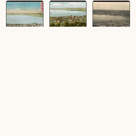
Bregenz mit
Bregenz a.
Bregenz a.
Seebucht b.
Bodensee vom
Bodensee
Lochau
Gebhardsberg :
(1 Ansichtskarte,
[Postkarte ...]
(1 Ansichtskarte, farbig,
schwarz-weiß, quer)
quer)
(1 Ansichtskarte, farbig,
quer)
Bregenz am
Bregenz am
Bregenz :
Bodensee
Bodensee : Austria
Bodensee :
[Bregenz am
(1 Ansichtskarte,
(1 Ansichtskarte, farbig,