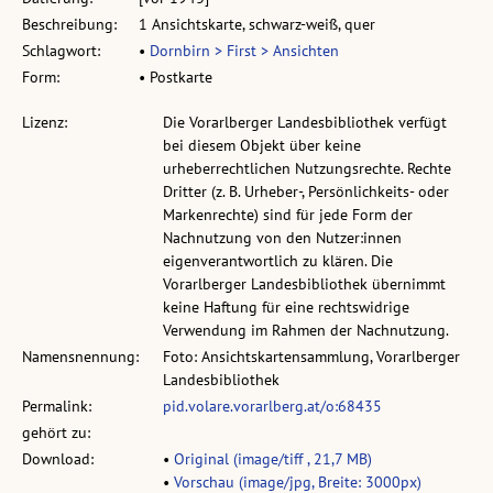
Beschreibung:
1 Ansichtskarte, schwarz-weiß, quer
Schlagwort:
•
Dornbirn > First > Ansichten
Form:
• Postkarte
Lizenz:
Die Vorarlberger Landesbibliothek verfügt
bei diesem Objekt über keine
urheberrechtlichen Nutzungsrechte. Rechte
Dritter (z. B. Urheber-, Persönlichkeits- oder
Markenrechte) sind für jede Form der
Nachnutzung von den Nutzer:innen
eigenverantwortlich zu klären. Die
Vorarlberger Landesbibliothek übernimmt
keine Haftung für eine rechtswidrige
Verwendung im Rahmen der Nachnutzung.
Namensnennung:
Foto: Ansichtskartensammlung, Vorarlberger
Landesbibliothek
Permalink:
pid.volare.vorarlberg.at/o:68435
gehört zu:
Download:
•
Original (image/tiff , 21,7 MB)
•
Vorschau (image/jpg, Breite: 3000px)