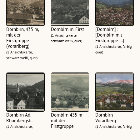
Dornbirn, 435 m,
Dornbirn m. First
[Dornbirn] :
mit der
[Dornbirn mit
(1 Ansichtskarte,
Firstgruppe
Firstgruppe ...]
schwarz-weiß, quer)
(Vorarlberg)
(1 Ansichtskarte, farbig,
(1 Ansichtskarte,
quer)
schwarz-weiß, quer)
Dornbirn Ad.
Dornbirn 435 m
Dornbirn
Rhombergstr.
mit der
Vorarlberg
Firstgruppe
(1 Ansichtskarte,
(1 Ansichtskarte, farbig,
Vorarlberg
schwarz-weiß, quer)
quer)
(1 Ansichtskarte,