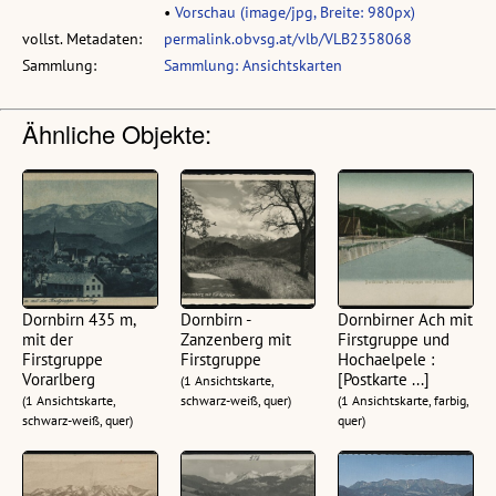
•
Vorschau (image/jpg, Breite: 980px)
vollst. Metadaten:
permalink.obvsg.at/vlb/VLB2358068
Sammlung:
Sammlung: Ansichtskarten
Ähnliche Objekte:
Dornbirn 435 m,
Dornbirn -
Dornbirner Ach mit
mit der
Zanzenberg mit
Firstgruppe und
Firstgruppe
Firstgruppe
Hochaelpele :
Vorarlberg
[Postkarte ...]
(1 Ansichtskarte,
(1 Ansichtskarte,
schwarz-weiß, quer)
(1 Ansichtskarte, farbig,
schwarz-weiß, quer)
quer)