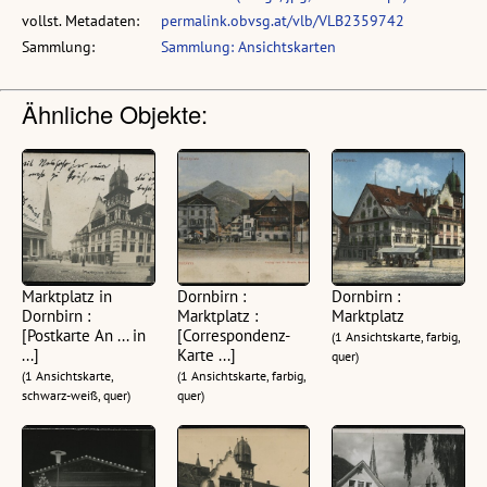
vollst. Metadaten:
permalink.obvsg.at/vlb/VLB2359742
Sammlung:
Sammlung: Ansichtskarten
Ähnliche Objekte:
Marktplatz in
Dornbirn :
Dornbirn :
Dornbirn :
Marktplatz :
Marktplatz
[Postkarte An ... in
[Correspondenz-
(1 Ansichtskarte, farbig,
...]
Karte ...]
quer)
(1 Ansichtskarte,
(1 Ansichtskarte, farbig,
schwarz-weiß, quer)
quer)