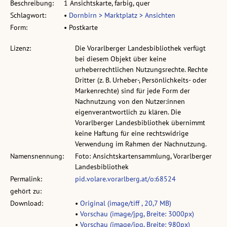
Beschreibung:
1 Ansichtskarte, farbig, quer
Schlagwort:
•
Dornbirn > Marktplatz > Ansichten
Form:
• Postkarte
Lizenz:
Die Vorarlberger Landesbibliothek verfügt
bei diesem Objekt über keine
urheberrechtlichen Nutzungsrechte. Rechte
Dritter (z. B. Urheber-, Persönlichkeits- oder
Markenrechte) sind für jede Form der
Nachnutzung von den Nutzer:innen
eigenverantwortlich zu klären. Die
Vorarlberger Landesbibliothek übernimmt
keine Haftung für eine rechtswidrige
Verwendung im Rahmen der Nachnutzung.
Namensnennung:
Foto: Ansichtskartensammlung, Vorarlberger
Landesbibliothek
Permalink:
pid.volare.vorarlberg.at/o:68524
gehört zu:
Download:
•
Original (image/tiff , 20,7 MB)
•
Vorschau (image/jpg, Breite: 3000px)
•
Vorschau (image/jpg, Breite: 980px)