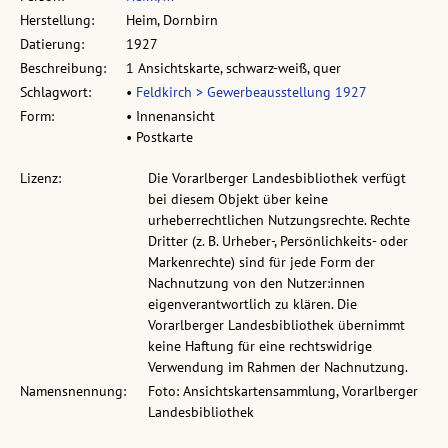
Herstellung:
Heim, Dornbirn
Datierung:
1927
Beschreibung:
1 Ansichtskarte, schwarz-weiß, quer
Schlagwort:
•
Feldkirch > Gewerbeausstellung 1927
Form:
• Innenansicht
• Postkarte
Lizenz:
Die Vorarlberger Landesbibliothek verfügt
bei diesem Objekt über keine
urheberrechtlichen Nutzungsrechte. Rechte
Dritter (z. B. Urheber-, Persönlichkeits- oder
Markenrechte) sind für jede Form der
Nachnutzung von den Nutzer:innen
eigenverantwortlich zu klären. Die
Vorarlberger Landesbibliothek übernimmt
keine Haftung für eine rechtswidrige
Verwendung im Rahmen der Nachnutzung.
Namensnennung:
Foto: Ansichtskartensammlung, Vorarlberger
Landesbibliothek
Permalink:
pid.volare.vorarlberg.at/o:69454