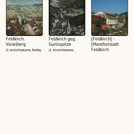
Feldkirch.
Feldkirch geg.
[Feldkirch] :
Vorarlberg
Gurtisspitze
[Montfortstadt
Feldkirch
(1 Ansichtskarte, farbig,
(1 Ansichtskarte,
Vorarlberg -
quer)
schwarz-weiß, hoch)
Österreich ...]
(1 Ansichtskarte, farbig,
quer)
Feldkirch.
Feldkirch, Blick
Feldkirch,
(Vorarlberg)
von der
Vorarlberg mit der
Schattenburg :
Gurtisspitze 1781
(1 Ansichtskarte, farbig,